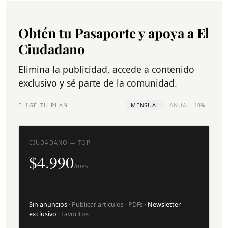
Obtén tu Pasaporte y apoya a El
Ciudadano
Elimina la publicidad, accede a contenido
exclusivo y sé parte de la comunidad.
ELIGE TU PLAN
MENSUAL
ANUAL
-10%
CIUDADANO — TOP
$4.990
/mes
Sin anuncios
· Publicar artículos · PDFs ·
Newsletter
exclusivo
· Favoritos