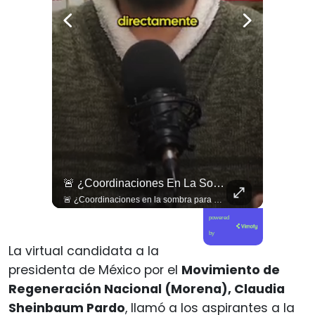
¿Existe Una Izquierda Post Capitalista En Chile?
🚨 ¿Coordinaciones En La Sombra Para Blindar Una Candidatura Presidencial?
¿Existe una izquierda post capitalista en Chile? 🤔 Esta semana tuvimos panelazo en Gobierno de Emergencia con @giordanociudadano @jpsanhuezatortella y @naticastilloabogada 🔥
🚨 ¿Coordinaciones en la sombra para blindar una candidatura presidencial? Nuevos chats salpican a Andrés Chadwick. 🇨🇱⚖️ Mensajes incautados por la Fiscalía revelan que el exministro operó junto a Luis Hermosilla para preparar a testigos clave en la causa por coimas de LAN en 2009. Las conversaciones desmienten la versión de Chadwick sobre haberse enterado del caso por la prensa, exponiendo una estrategia judicial y comunicacional para evitar que el escándalo de información privilegiada y pagos indebidos afectara la carrera de Sebastián Piñera a La Moneda. 📲💣 🎥 Revisa el desglose completo de los chats y los detalles del reportaje en elciudadano.com 🔗 (Link en la biografía). ¿Qué impacto crees que tienen estas revelaciones en la trastienda del poder político? Te leemos en los comentarios. 💬👇🏼
powered
by
La virtual candidata a la
presidenta de México por el
Movimiento de
Regeneración Nacional (Morena), Claudia
Sheinbaum Pardo
, llamó a los aspirantes a la