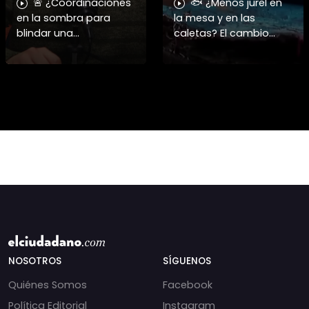
🚨 ¿Coordinaciones
🐟 ¿Menos jurel en
en la sombra para
la mesa y en las
blindar una
caletas? El cambio
candidatura
climático y El Niño
presidencial? Nuevos
alteran las aguas
chats salpican a
chilenas. 🌊🇨🇱
Andrés Chadwick. 🇨🇱
Especialistas advierten
⚖️ Mensajes
que las anomalí
incautados por la
NOSOTROS
SÍGUENOS
Quiénes Somos
Facebook
Política Editorial
Instagram