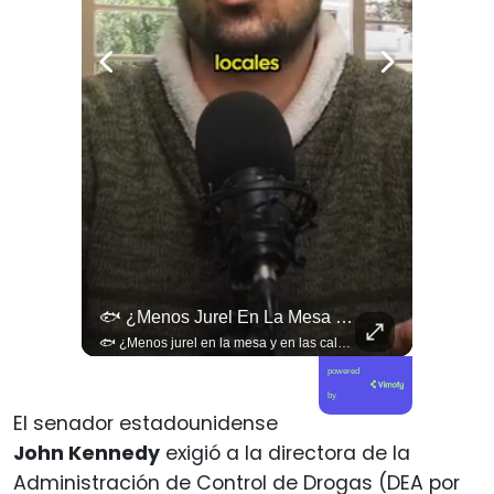
🚨 ¿Coordinaciones En La Sombra Para Blindar Una Candidatura Presidencial?
🐟 ¿Menos Jurel En La Mesa Y En Las Caletas?
🚨 ¿Coordinaciones en la sombra para blindar una candidatura presidencial? Nuevos chats salpican a Andrés Chadwick. 🇨🇱⚖️ Mensajes incautados por la Fiscalía revelan que el exministro operó junto a Luis Hermosilla para preparar a testigos clave en la causa por coimas de LAN en 2009. Las conversaciones desmienten la versión de Chadwick sobre haberse enterado del caso por la prensa, exponiendo una estrategia judicial y comunicacional para evitar que el escándalo de información privilegiada y pagos indebidos afectara la carrera de Sebastián Piñera a La Moneda. 📲💣 🎥 Revisa el desglose completo de los chats y los detalles del reportaje en elciudadano.com 🔗 (Link en la biografía). ¿Qué impacto crees que tienen estas revelaciones en la trastienda del poder político? Te leemos en los comentarios. 💬👇🏼
🐟 ¿Menos jurel en la mesa y en las caletas? El cambio climático y El Niño alteran las aguas chilenas. 🌊🇨🇱 Especialistas advierten que las anomalías térmicas en el océano están desplazando los cardúmenes de jurel hacia zonas más profundas y australes, alejándolos de la costa. El fenómeno golpea directamente el sustento de la pesca artesanal y amenaza la canasta básica familiar, al restringir la oferta de una de las fuentes de proteína más populares y accesibles del país. 📉🎣 🎥 Revisa el análisis científico completo y el impacto en las comunidades costeras en elciudadano.com 🔗 (Link en la biografía). ¿Has notado la escasez o el alza de precio del jurel en tu ciudad? Te leemos en los comentarios. 💬👇🏼
powered
by
El senador estadounidense
John Kennedy
exigió a la directora de la
Administración de Control de Drogas (DEA por