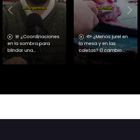
Previous
Nex
🚨 ¿Coordinaciones
🐟 ¿Menos jurel en
en la sombra para
la mesa y en las
blindar una
caletas? El cambio
candidatura
climático y El Niño
presidencial? Nuevos
alteran las aguas
chats salpican a
chilenas. 🌊🇨🇱
Andrés Chadwick. 🇨🇱
Especialistas advierten
⚖️ Mensajes
que las anomalí
incautados por la