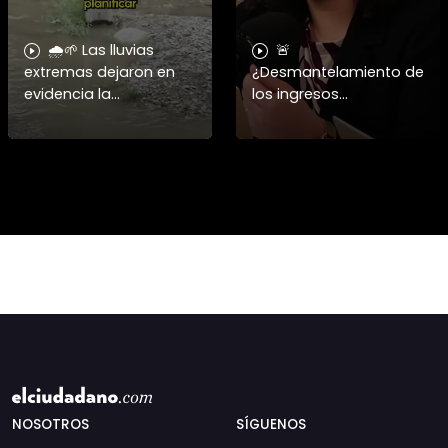
🌧️🌱 Las lluvias
🚨
extremas dejaron en
¿Desmantelamiento de
evidencia la
los ingresos
vulnerabilidad del
municipales o
campo chileno.
beneficio fiscal
Expertos advierten que
privilegiado? Bárbara
fortalecer a la
Navarrete analiza el
pequeña agricultura
impacto de la exención
será
de contribucione
NOSOTROS
SÍGUENOS