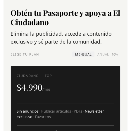
Obtén tu Pasaporte y apoya a El
Ciudadano
Elimina la publicidad, accede a contenido
exclusivo y sé parte de la comunidad.
ELIGE TU PLAN
MENSUAL
ANUAL
-10%
CIUDADANO — TOP
$4.990
/mes
Sin anuncios
· Publicar artículos · PDFs ·
Newsletter
exclusivo
· Favoritos