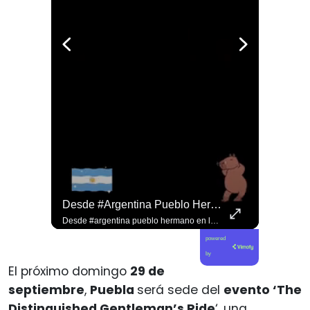
Jorge Lavandero A Sus 96 Años Hace Ejercicio De Memoria Que Debería Ser Enseñado En Todas Las Escuelas De #chile Para Frenar El Saqueo.
Desde #argentina Pueblo Hermano En La Lucha Contra El Sionismo @laneurona.
Jorge Lavandero a sus 96 años hace ejercicio de memoria que debería ser enseñado en todas las escuelas de #chile para frenar el saqueo. #cobre #cooper
Desde #argentina pueblo hermano en la lucha contra el sionismo @laneurona.rebelde y rebelde un compacto de la acción directa ciudadana #noticias
powered
by
El próximo domingo
29 de
septiembre
,
Puebla
será sede del
evento ‘The
Distinguished Gentleman’s Ride
‘, una