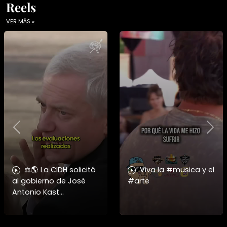
Reels
VER MÁS »
Previous
Nex
⚖️🌎 La CIDH solicitó
Viva la #musica y el
al gobierno de José
#arte
Antonio Kast
información detallada
sobre cambios
institucionales y