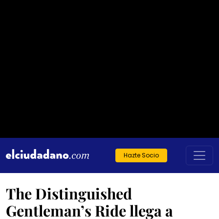
Hazte Socio
The Distinguished
Gentleman’s Ride llega a