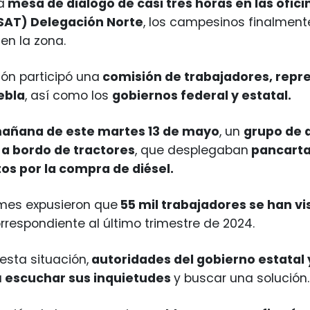
a
mesa de diálogo de casi tres horas en las ofici
(SAT) Delegación Norte
, los campesinos finalmente
en la zona.
ión participó una
comisión de trabajadores, repr
ebla
, así como los
gobiernos federal y estatal.
añana de este martes 13 de mayo
, un
grupo de a
 a bordo de tractores
, que desplegaban
pancartas
os por la compra de diésel.
rmes expusieron que
55 mil trabajadores se han vi
rrespondiente al último trimestre de 2024.
esta situación,
autoridades del gobierno estatal 
a
escuchar sus inquietudes
y buscar una solución.