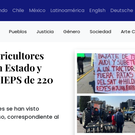
ndo
Chile
México
Latinoamérica
English
Deutsche
Pueblos
Justicia
Género
Sociedad
Arte C
ricultores
 Estado y
 IEPS de 220
s se han visto
so, correspondiente al