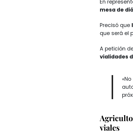
En represen
mesa de di
Precisó que
que será el 
A petición d
vialidades 
«No 
aut
próx
Agriculto
viales