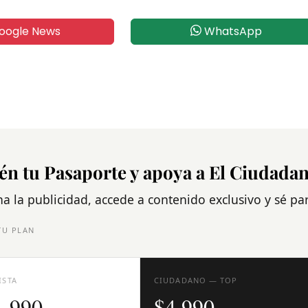
oogle News
WhatsApp
én tu Pasaporte y apoya a El Ciudada
na la publicidad, accede a contenido exclusivo y sé p
TU PLAN
ISTA
CIUDADANO — TOP
1.990
$4.990