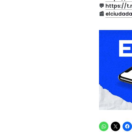
💬
https://
📰
elciudad