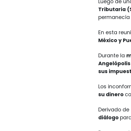
Luego de un
Tributaria 
permanecía 
En esta reun
México y Pu
Durante la
m
Angelópolis
sus impuest
Los inconfo
su dinero
co
Derivado de 
diálogo
par