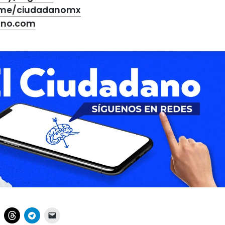
t.me/ciudadanomx
ano.com