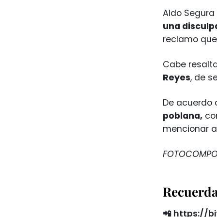
Aldo Segura
una disculpa
reclamo que
Cabe resalt
Reyes
, de s
De acuerdo c
poblana,
com
mencionar a
FOTOCOMPOS
Recuerda 
📲
https://bi