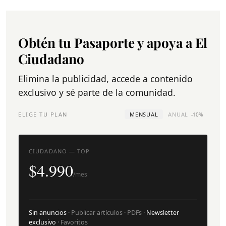
Obtén tu Pasaporte y apoya a El
Ciudadano
Elimina la publicidad, accede a contenido
exclusivo y sé parte de la comunidad.
ELIGE TU PLAN
MENSUAL
ANUAL
-10%
CIUDADANO — TOP
$4.990
/mes
Sin anuncios
· Publicar artículos · PDFs ·
Newsletter
exclusivo
· Favoritos