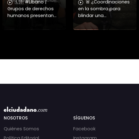
🇱🇧 #Libano |
🚨 ¿Coordinaciones
Grupos de derechos
en la sombra para
humanos presentan
blindar una
pruebas sobre el
candidatura
asesinato de la
presidencial? Nuevos
periodista libanesa
chats salpican a
Amal Khalil, asesinada
Andrés Chadwick. 🇨🇱
por Israel.
⚖️ Mensajes
incautados por la
NOSOTROS
SÍGUENOS
Quiénes Somos
Facebook
Política Editorial
Instagram