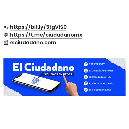
📲
https://bit.ly/3tgVlS0
💬
https://t.me/ciudadanomx
📰
elciudadano.com