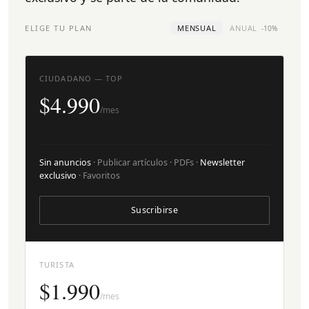
ELIGE TU PLAN
MENSUAL
ANUAL
-10%
CIUDADANO — TOP
$4.990
/mes
Sin anuncios
· Publicar artículos · PDFs ·
Newsletter
exclusivo
· Favoritos
Suscribirse
TURISTA
$1.990
/mes