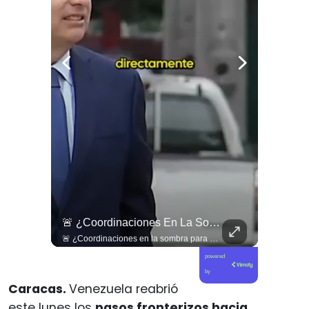
🇨🇴🪧 #Colombia | Protestas En Contra De La Toma De Posesión De Abelardo Son Lideradas Por Iván Cepeda
🚨 ¿Coordinaciones En La Sombra Para Blindar Una Candidatura Presidencial?
🇨🇴🪧 #Colombia | Protestas en contra de la toma de posesión de Abelardo son lideradas por Iván Cepeda
🚨 ¿Coordinaciones en la sombra para blindar una candidatura presidencial? Nuevos chats salpican a Andrés Chadwick. 🇨🇱⚖️ Mensajes incautados por la Fiscalía revelan que el exministro operó junto a Luis Hermosilla para preparar a testigos clave en la causa por coimas de LAN en 2009. Las conversaciones desmienten la versión de Chadwick sobre haberse enterado del caso por la prensa, exponiendo una estrategia judicial y comunicacional para evitar que el escándalo de información privilegiada y pagos indebidos afectara la carrera de Sebastián Piñera a La Moneda. 📲💣 🎥 Revisa el desglose completo de los chats y los detalles del reportaje en elciudadano.com 🔗 (Link en la biografía). ¿Qué impacto crees que tienen estas revelaciones en la trastienda del poder político? Te leemos en los comentarios. 💬👇🏼
powered
by
Caracas.
Venezuela reabrió
este lunes los
pasos fronterizos hacia