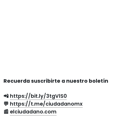
Recuerda suscribirte a nuestro boletín
📲
https://bit.ly/3tgVlS0
💬
https://t.me/ciudadanomx
📰
elciudadano.com