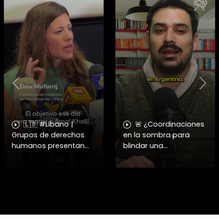
Previous
Nex
🇱🇧 #Libano |
🚨 ¿Coordinaciones
Grupos de derechos
en la sombra para
humanos presentan
blindar una
pruebas sobre el
candidatura
asesinato de la
presidencial? Nuevos
periodista libanesa
chats salpican a
Amal Khalil, asesinada
Andrés Chadwick. 🇨🇱
por Israel.
⚖️ Mensajes
incautados por la