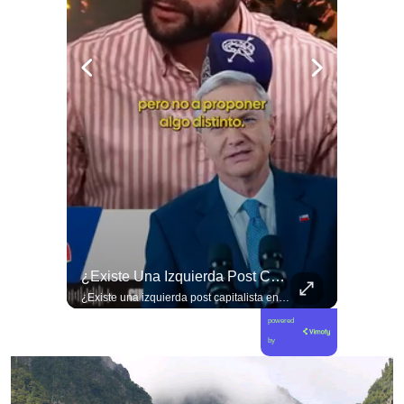
🐟 ¿Menos Jurel En La Mesa Y En Las Caletas?
¿Existe Una Izquierda Post Capitalista En Chile?
🐟 ¿Menos jurel en la mesa y en las caletas? El cambio climático y El Niño alteran las aguas chilenas. 🌊🇨🇱 Especialistas advierten que las anomalías térmicas en el océano están desplazando los cardúmenes de jurel hacia zonas más profundas y australes, alejándolos de la costa. El fenómeno golpea directamente el sustento de la pesca artesanal y amenaza la canasta básica familiar, al restringir la oferta de una de las fuentes de proteína más populares y accesibles del país. 📉🎣 🎥 Revisa el análisis científico completo y el impacto en las comunidades costeras en elciudadano.com 🔗 (Link en la biografía). ¿Has notado la escasez o el alza de precio del jurel en tu ciudad? Te leemos en los comentarios. 💬👇🏼
¿Existe una izquierda post capitalista en Chile? 🤔 Esta semana tuvimos panelazo en Gobierno de Emergencia con @giordanociudadano @jpsanhuezatortella y @naticastilloabogada 🔥
powered
by