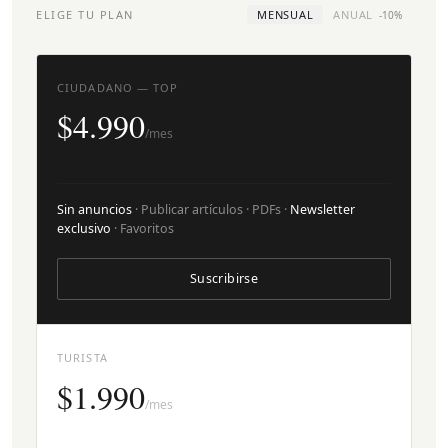
ELIGE TU PLAN
MENSUAL
ANUAL
-10%
CIUDADANO — TOP
$4.990
/mes
Sin anuncios
· Publicar artículos · PDFs ·
Newsletter
exclusivo
· Favoritos
Suscribirse
TURISTA
$1.990
/mes