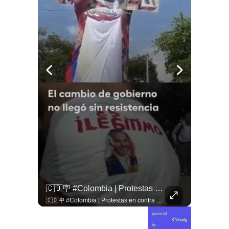
🚨 ¿Coordinaciones En La Sombra Para Blindar Una Candidatura Presidencial?
🇨🇴🪧 #Colombia | Protestas En Contra De La Toma De Posesión De Abelardo Son Lideradas Por Iván Cepeda
🚨 ¿Coordinaciones en la sombra para blindar una candidatura presidencial? Nuevos chats salpican a Andrés Chadwick. 🇨🇱⚖️ Mensajes incautados por la Fiscalía revelan que el exministro operó junto a Luis Hermosilla para preparar a testigos clave en la causa por coimas de LAN en 2009. Las conversaciones desmienten la versión de Chadwick sobre haberse enterado del caso por la prensa, exponiendo una estrategia judicial y comunicacional para evitar que el escándalo de información privilegiada y pagos indebidos afectara la carrera de Sebastián Piñera a La Moneda. 📲💣 🎥 Revisa el desglose completo de los chats y los detalles del reportaje en elciudadano.com 🔗 (Link en la biografía). ¿Qué impacto crees que tienen estas revelaciones en la trastienda del poder político? Te leemos en los comentarios. 💬👇🏼
🇨🇴🪧 #Colombia | Protestas en contra de la toma de posesión de Abelardo son lideradas por Iván Cepeda
powered
by