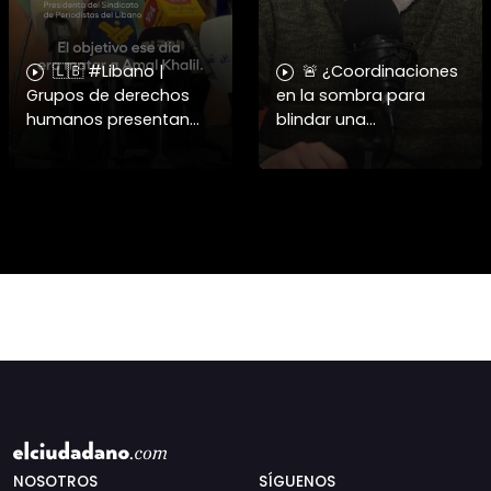
🇱🇧 #Libano |
🚨 ¿Coordinaciones
Grupos de derechos
en la sombra para
humanos presentan
blindar una
pruebas sobre el
candidatura
asesinato de la
presidencial? Nuevos
periodista libanesa
chats salpican a
Amal Khalil, asesinada
Andrés Chadwick. 🇨🇱
por Israel.
⚖️ Mensajes
incautados por la
NOSOTROS
SÍGUENOS