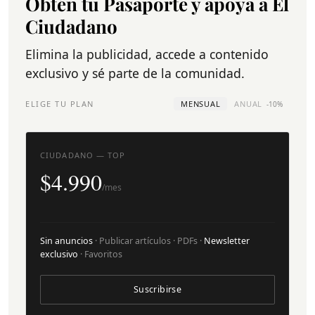
Obtén tu Pasaporte y apoya a El
Ciudadano
Elimina la publicidad, accede a contenido
exclusivo y sé parte de la comunidad.
ELIGE TU PLAN
MENSUAL
ANUAL
-10%
CIUDADANO — TOP
$4.990
/mes
Sin anuncios
· Publicar artículos · PDFs ·
Newsletter
exclusivo
· Favoritos
Suscribirse