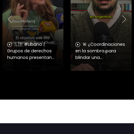
Previous
Nex
🇱🇧 #Libano |
🚨 ¿Coordinaciones
Grupos de derechos
en la sombra para
humanos presentan
blindar una
pruebas sobre el
candidatura
asesinato de la
presidencial? Nuevos
periodista libanesa
chats salpican a
Amal Khalil, asesinada
Andrés Chadwick. 🇨🇱
por Israel.
⚖️ Mensajes
incautados por la