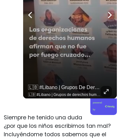
🇨🇴🪧 #Colombia | Protestas En Contra De La Toma De Posesión De Abelardo Son Lideradas Por Iván Cepeda
🇱🇧 #Libano | Grupos De Derechos Humanos Presentan Pruebas Sobre El Asesinato De La Periodista Libanesa Amal Khalil, Asesinada Por Israel.
🇨🇴🪧 #Colombia | Protestas en contra de la toma de posesión de Abelardo son lideradas por Iván Cepeda
🇱🇧 #Libano | Grupos de derechos humanos presentan pruebas sobre el asesinato de la periodista libanesa Amal Khalil, asesinada por Israel.
powered
by
Siempre he tenido una duda
¿por que los niños escribimos tan mal?
Incluyéndome todos sabemos que el