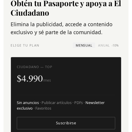
Obtén tu Pasaporte y apoya a El
Ciudadano
Elimina la publicidad, accede a contenido
exclusivo y sé parte de la comunidad.
ELIGE TU PLAN
MENSUAL
ANUAL
-10%
CIUDADANO — TOP
$4.990
/mes
Sin anuncios
· Publicar artículos · PDFs ·
Newsletter
exclusivo
· Favoritos
Suscribirse