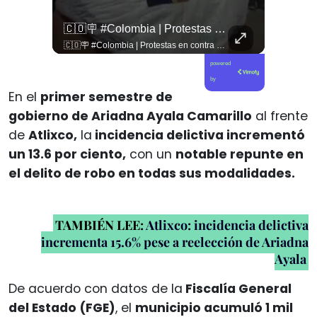
🚨 ¿Coordinaciones En La Sombra Para Blindar Una Candidatura Presidencial?
🇨🇴🪧 #Colombia | Protestas En Contra De La Toma De Posesión De Abelardo Son Lideradas Por Iván Cepeda
🚨 ¿Coordinaciones en la sombra para blindar una candidatura presidencial? Nuevos chats salpican a Andrés Chadwick. 🇨🇱⚖️ Mensajes incautados por la Fiscalía revelan que el exministro operó junto a Luis Hermosilla para preparar a testigos clave en la causa por coimas de LAN en 2009. Las conversaciones desmienten la versión de Chadwick sobre haberse enterado del caso por la prensa, exponiendo una estrategia judicial y comunicacional para evitar que el escándalo de información privilegiada y pagos indebidos afectara la carrera de Sebastián Piñera a La Moneda. 📲💣 🎥 Revisa el desglose completo de los chats y los detalles del reportaje en elciudadano.com 🔗 (Link en la biografía). ¿Qué impacto crees que tienen estas revelaciones en la trastienda del poder político? Te leemos en los comentarios. 💬👇🏼
🇨🇴🪧 #Colombia | Protestas en contra de la toma de posesión de Abelardo son lideradas por Iván Cepeda
powered
by
En el
primer semestre de
gobierno de Ariadna Ayala Camarillo
al frente
de
Atlixco,
la
incidencia delictiva incrementó
un 13.6 por ciento,
con un
notable repunte en
el delito de robo en todas sus modalidades.
TAMBIÉN LEE:
Atlixco: incidencia delictiva
incrementa 15.6% pese a reelección de Ariadna
Ayala
De acuerdo con datos de la
Fiscalía General
del Estado (FGE)
, el
municipio acumuló 1 mil