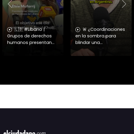
Previous
Nex
🇱🇧 #Libano |
🚨 ¿Coordinaciones
Grupos de derechos
en la sombra para
humanos presentan
blindar una
pruebas sobre el
candidatura
asesinato de la
presidencial? Nuevos
periodista libanesa
chats salpican a
Amal Khalil, asesinada
Andrés Chadwick. 🇨🇱
por Israel.
⚖️ Mensajes
incautados por la