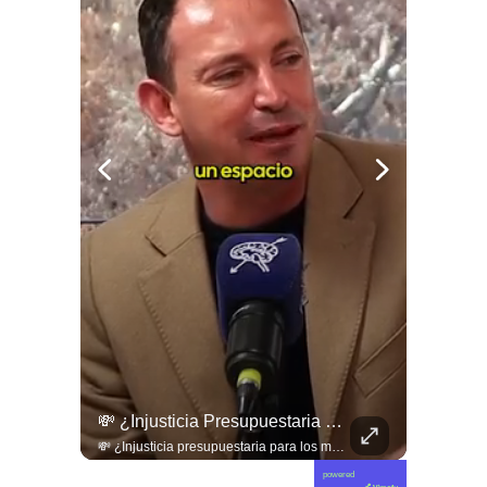
🏛️🇨🇱 Alcalde De Coquimbo Advierte Falta De Fondos Para Reconstrucción En 2026 Y Cuestiona Negociación De Senadores Walker Y Gahona 🏙️⚠️, , ➡️ El Alcalde...
💸 ¿Injusticia Presupuestaria Para Los Municipios Golpeados?
🏛️🇨🇱 Alcalde de Coquimbo advierte falta de fondos para reconstrucción en 2026 y cuestiona negociación de senadores Walker y Gahona 🏙️⚠️ ➡️ El alcalde de Coquimbo, Ali Manouchehri, denunció que no existen recursos presupuestarios asegurados para los trabajos de reconstrucción en la comuna durante 2026. Ante el escenario crítico, el jefe comunal cuestionó duramente las negociaciones de los senadores Matías Walker y Sergio Gahona tras aprobar la megarreforma del Gobierno, exigiendo explicaciones sobre las garantías comprometidas para la Región de Coquimbo frente a las urgencias de la ciudadanía. 🗣️📋 Revisa esta y otras noticias en www.elciudadano.com
💸 ¿Injusticia presupuestaria para los municipios golpeados? El alcalde de Coquimbo apunta a los costos de la megarreforma. 🇨🇱🏛️ En este capítulo de Sentido Común, el jefe comunal Alí Manouchehri cuestiona duramente el impacto de la megarreforma aprobada en el Congreso y la falta de fondos de reconstrucción inmediata para la Región de Coquimbo. Manouchehri denuncia que los mecanismos de compensación municipal terminan favoreciendo a las comunas de mayores ingresos en lugar de inyectar recursos frescos a los territorios devastados por la emergencia. Una postura crítica que expone cómo las negociaciones políticas del nivel central están postergando el financiamiento directo a los municipios que hoy deben asumir solos el costo de levantar a sus comunidades. 🎙️⚠️ 🎥 Revisa la entrevista completa y la dura advertencia sobre la descentralización en nuestro canal de YouTube. 🔗 Ve al enlace en nuestra biografía, suscríbete para sumarte a la comunidad y déjanos tu opinión en los comentarios: ¿deberían priorizarse los fondos de reconstrucción para las comunas afectadas? 💬👇🏼
powered