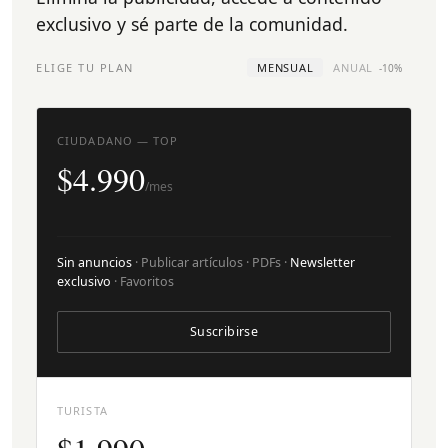
exclusivo y sé parte de la comunidad.
ELIGE TU PLAN
MENSUAL
ANUAL
-10%
CIUDADANO — TOP
$4.990
/mes
Sin anuncios
· Publicar artículos · PDFs ·
Newsletter
exclusivo
· Favoritos
Suscribirse
TURISTA