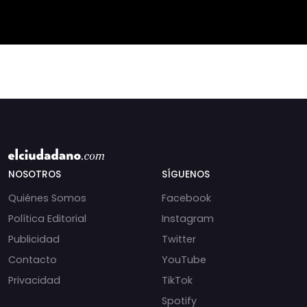
los casos de
megarreforma. 🇨🇱🏛️
exautoridades
En este capítulo
NOSOTROS
SÍGUENOS
Quiénes Somos
Facebook
Política Editorial
Instagram
Publicidad
Twitter
Contacto
YouTube
Privacidad
TikTok
Spotify