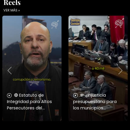
Reels
VER MÁS »
Previous
Nex
🔴 Estatuto de
💸 ¿Injusticia
Integridad para Altos
presupuestaria para
Persecutores del
los municipios
Estado ➡️ El periodista y
golpeados? El alcalde
analista Patricio Mery
de Coquimbo apunta
cuestionó duramente
a los costos de la