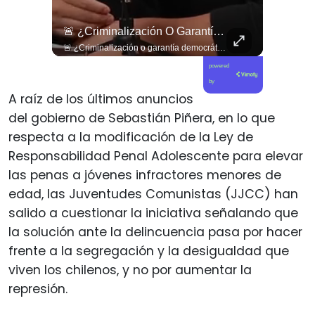
Trabajadores De La Salud Primaria Son La Primera Línea En Contra De Los Recortes Realizados Por El Gobierno De José Kast.
🚨 ¿Criminalización O Garantía Democrática?
Trabajadores de la salud primaria son la primera línea en contra de los recortes realizados por el gobierno de José Kast.
🚨 ¿Criminalización o garantía democrática? Claudio Nash advierte la falta de resguardo al derecho a la protesta en Chile. 🇨🇱📜 En este nuevo capítulo de Sentido Común, conversamos con el abogado y doctor en Derecho Claudio Nash para analizar el estatus real de las manifestaciones públicas en nuestro país. Nash expone cómo la protesta social sigue siendo abordada desde una lógica de orden público y control policial antes que como un derecho humano fundamental que deba ser protegido por el Estado, restringiendo la movilización ciudadana y dejando a los manifestantes expuestos a criterios discrecionales y un sesgo punitivo. 🎙️🏛️ 🎥 ¡Un debate urgente sobre derechos humanos, democracia y libertad de expresión que ya está disponible! Revisa la entrevista completa en nuestro canal de YouTube. 🔗 Ve al enlace en nuestra biografía, suscríbete para sumarte a la comunidad y déjanos tu opinión en los comentarios: ¿consideras que en Chile se respeta de forma plena el derecho a protestar? 💬👇🏼
powered
by
A raíz de los últimos anuncios
del gobierno de Sebastián Piñera, en lo que
respecta a la modificación de la Ley de
Responsabilidad Penal Adolescente para elevar
las penas a jóvenes infractores menores de
edad, las Juventudes Comunistas (JJCC) han
salido a cuestionar la iniciativa señalando que
la solución ante la delincuencia pasa por hacer
frente a la segregación y la desigualdad que
viven los chilenos, y no por aumentar la
represión.