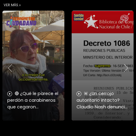
VER MÁS »
Previous
Nex
🔴 ¿Qué le parece el
🚨 ¿Un cerrojo
perdón a carabineros
autoritario intacto?
que cegaron
Claudio Nash denuncia
personas?
la vigencia del Decreto
1086 para reprimir la
manifestación. 🇨🇱⚖️
Nash aborda cómo el