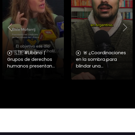
Previous
Nex
🇱🇧 #Libano |
🚨 ¿Coordinaciones
Grupos de derechos
en la sombra para
humanos presentan
blindar una
pruebas sobre el
candidatura
asesinato de la
presidencial? Nuevos
periodista libanesa
chats salpican a
Amal Khalil, asesinada
Andrés Chadwick. 🇨🇱
por Israel.
⚖️ Mensajes
incautados por la