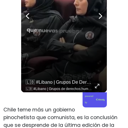
🚨 ¿Coordinaciones En La Sombra Para Blindar Una Candidatura Presidencial?
🇱🇧 #Libano | Grupos De Derechos Humanos Presentan Pruebas Sobre El Asesinato De La Periodista Libanesa Amal Khalil, Asesinada Por Israel.
🚨 ¿Coordinaciones en la sombra para blindar una candidatura presidencial? Nuevos chats salpican a Andrés Chadwick. 🇨🇱⚖️ Mensajes incautados por la Fiscalía revelan que el exministro operó junto a Luis Hermosilla para preparar a testigos clave en la causa por coimas de LAN en 2009. Las conversaciones desmienten la versión de Chadwick sobre haberse enterado del caso por la prensa, exponiendo una estrategia judicial y comunicacional para evitar que el escándalo de información privilegiada y pagos indebidos afectara la carrera de Sebastián Piñera a La Moneda. 📲💣 🎥 Revisa el desglose completo de los chats y los detalles del reportaje en elciudadano.com 🔗 (Link en la biografía). ¿Qué impacto crees que tienen estas revelaciones en la trastienda del poder político? Te leemos en los comentarios. 💬👇🏼
🇱🇧 #Libano | Grupos de derechos humanos presentan pruebas sobre el asesinato de la periodista libanesa Amal Khalil, asesinada por Israel.
powered
by
Chile teme más un gobierno
pinochetista que comunista, es la conclusión
que se desprende de la última edición de la