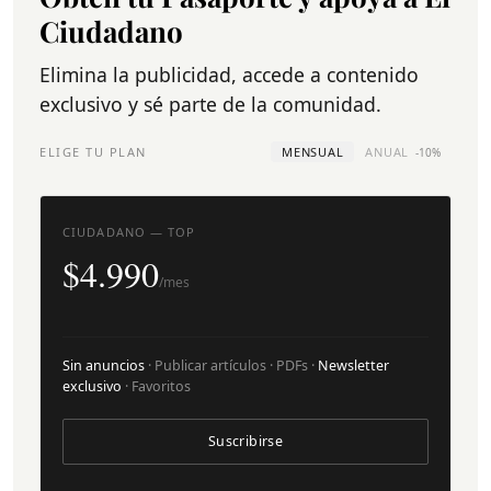
Ciudadano
Elimina la publicidad, accede a contenido
exclusivo y sé parte de la comunidad.
ELIGE TU PLAN
MENSUAL
ANUAL
-10%
CIUDADANO — TOP
$4.990
/mes
Sin anuncios
· Publicar artículos · PDFs ·
Newsletter
exclusivo
· Favoritos
Suscribirse