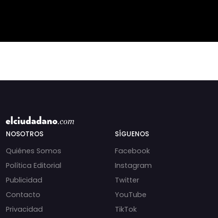
Fisco a pagar $70
Castro 🏛️🇨🇺 ➡️ En la IV
millones a Luis Alberto
Asamblea Continental
Costa del
del ALBA en
NOSOTROS
SÍGUENOS
Quiénes Somos
Facebook
Política Editorial
Instagram
Publicidad
Twitter
Contacto
YouTube
Privacidad
TikTok