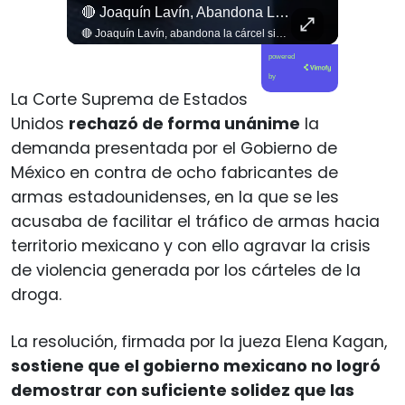
nadora Vodanovic (PS) Sobre Admisibilidad Del TC A Requerimientos Por Megarreforma
🔴 Joaquín Lavín, Abandona La Cárcel Sin Hacer Declaraciones
🔴 Senadora Vodanovic (PS) sobre admisibilidad del TC a requerimientos por megarreforma
🔴 Joaquín Lavín, abandona la cárcel sin hacer declaraciones
powered
by
La Corte Suprema de Estados
Unidos
rechazó de forma unánime
la
demanda presentada por el Gobierno de
México en contra de ocho fabricantes de
armas estadounidenses, en la que se les
acusaba de facilitar el tráfico de armas hacia
territorio mexicano y con ello agravar la crisis
de violencia generada por los cárteles de la
droga.
La resolución, firmada por la jueza Elena Kagan,
sostiene que el gobierno mexicano no logró
demostrar con suficiente solidez que las