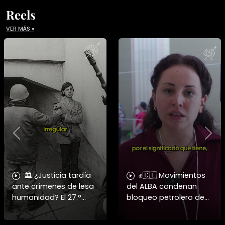
Reels
VER MÁS »
Previous
Nex
🏛️ ¿Justicia tardía
✊🇨🇱 Movimientos
ante crímenes de lesa
del ALBA condenan
humanidad? El 27.°
bloqueo petrolero de
Juzgado Civil de
EE.UU. a Cuba y
Santiago condenó al
defienden a Raúl