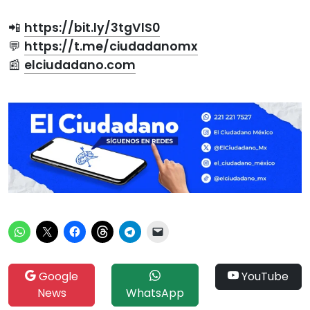
📲
https://bit.ly/3tgVlS0
💬
https://t.me/ciudadanomx
📰
elciudadano.com
Google
YouTube
News
WhatsApp