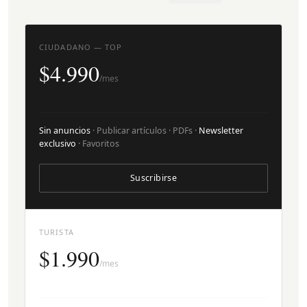
CIUDADANO — TOP
$4.990
/mes
Sin anuncios
· Publicar artículos · PDFs ·
Newsletter
exclusivo
· Favoritos
Suscribirse
TURISTA
$1.990
/mes