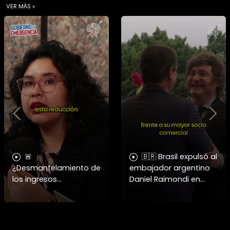
VER MÁS »
Previous
Nex
🚨
🇧🇷 Brasil expulsó al
¿Desmantelamiento de
embajador argentino
los ingresos
Daniel Raimondi en
municipales o
Brasilia tras los
beneficio fiscal
constantes insultos de
privilegiado? Bárbara
Javier Milei a Lula da
Navarrete analiza el
Silva, dejando el víncul