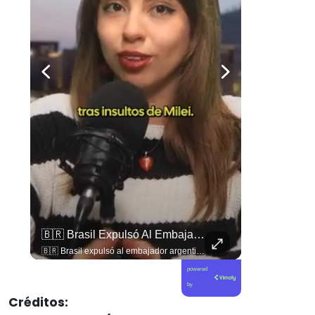
🇧🇷 Brasil Expulsó Al Embajador Argentino Daniel Raimondi En Brasilia Tras Los Constantes Insultos De Javier Milei A Lula Da Silva, Dejando El Vínculo Diplomático...
🇧🇷 Brasil expulsó al embajador argentino Daniel Raimondi en Brasilia tras los constantes insultos de Javier Milei a Lula da Silva, dejando el vínculo diplomático reducido a encargados de negocios. 🇦🇷 📲 Conoce todos los detalles del quiebre diplomático en elciudadano.com.
powered
by
Créditos: