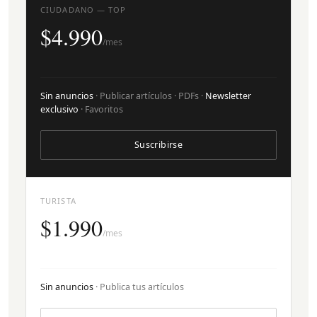
CIUDADANO — TOP
$4.990
/mes
Sin anuncios
· Publicar artículos · PDFs ·
Newsletter
exclusivo
· Favoritos
Suscribirse
TURISTA
$1.990
/mes
Sin anuncios
· Publica tus artículos