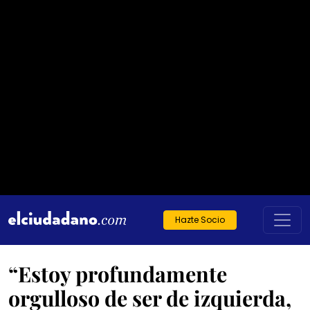
Hazte Socio
“Estoy profundamente
orgulloso de ser de izquierda,