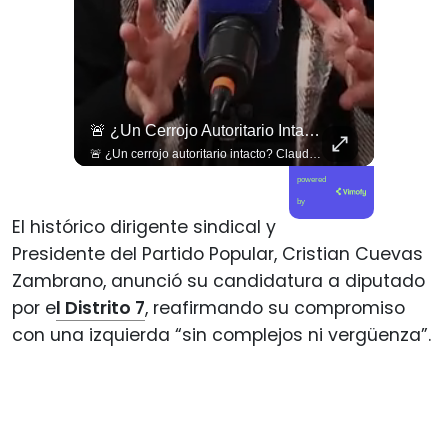
Trabajadores De La Salud Primaria Son La Primera Línea En Contra De Los Recortes Realizados Por El Gobierno De José Kast.
🚨 ¿Un Cerrojo Autoritario Intacto?
Trabajadores de la salud primaria son la primera línea en contra de los recortes realizados por el gobierno de José Kast.
🚨 ¿Un cerrojo autoritario intacto? Claudio Nash denuncia la vigencia del Decreto 1086 para reprimir la manifestación. 🇨🇱⚖️ Nash aborda cómo el Decreto Supremo 1086 —una norma dictada durante la dictadura militar en 1983— continúa plenamente vigente como la principal herramienta administrativa para exigir autorizaciones previas y prohibir marchas, demostrando cómo los gobiernos democráticos han perpetuado un marco legal de facto para condicionar y reprimir la protesta social. 🎙️🚫 🎥 ¡Una conversación imprescindible sobre herencias de la dictadura, derecho a la reunión y libertades públicas! Sigue el capítulo completo en nuestro canal de YouTube. 🔗 Ve al enlace en nuestra biografía, suscríbete para sumarte a la comunidad y déjanos tu postura en los comentarios: ¿debería derogarse de forma inmediata el Decreto 1086? 💬👇🏼
powered
by
El histórico dirigente sindical y
Presidente del Partido Popular, Cristian Cuevas
Zambrano, anunció su candidatura a diputado
por e
l Distrito 7
, reafirmando su compromiso
con una izquierda “sin complejos ni vergüenza”.