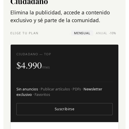
Ciudadano
Elimina la publicidad, accede a contenido
exclusivo y sé parte de la comunidad.
ELIGE TU PLAN
MENSUAL
ANUAL
-10%
CIUDADANO — TOP
$4.990
/mes
Sin anuncios
· Publicar artículos · PDFs ·
Newsletter
exclusivo
· Favoritos
Suscribirse