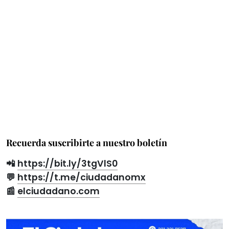
Recuerda suscribirte a nuestro boletín
📲
https://bit.ly/3tgVlS0
💬
https://t.me/ciudadanomx
📰
elciudadano.com