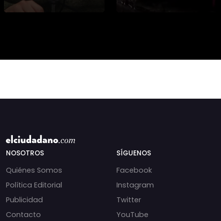
candidatura
climático y El Niño
presidencial? Nuevos
alteran las aguas
chats salpican a
chilenas. 🌊🇨🇱
Andrés Chadwick. 🇨🇱
Especialistas advierten
⚖️ Mensajes
que las anomalí
incautados por la
NOSOTROS
SÍGUENOS
Quiénes Somos
Facebook
Política Editorial
Instagram
Publicidad
Twitter
Contacto
YouTube