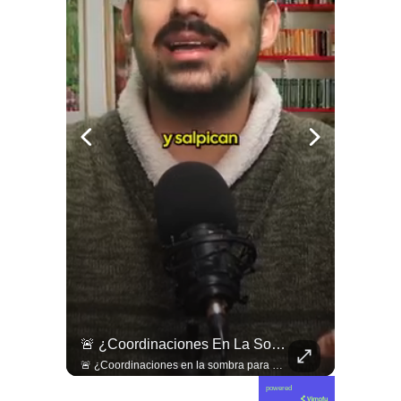
¿Existe Una Izquierda Post Capitalista En Chile?
🚨 ¿Coordinaciones En La Sombra Para Blindar Una Candidatura Presidencial?
¿Existe una izquierda post capitalista en Chile? 🤔 Esta semana tuvimos panelazo en Gobierno de Emergencia con @giordanociudadano @jpsanhuezatortella y @naticastilloabogada 🔥
🚨 ¿Coordinaciones en la sombra para blindar una candidatura presidencial? Nuevos chats salpican a Andrés Chadwick. 🇨🇱⚖️ Mensajes incautados por la Fiscalía revelan que el exministro operó junto a Luis Hermosilla para preparar a testigos clave en la causa por coimas de LAN en 2009. Las conversaciones desmienten la versión de Chadwick sobre haberse enterado del caso por la prensa, exponiendo una estrategia judicial y comunicacional para evitar que el escándalo de información privilegiada y pagos indebidos afectara la carrera de Sebastián Piñera a La Moneda. 📲💣 🎥 Revisa el desglose completo de los chats y los detalles del reportaje en elciudadano.com 🔗 (Link en la biografía). ¿Qué impacto crees que tienen estas revelaciones en la trastienda del poder político? Te leemos en los comentarios. 💬👇🏼
powered