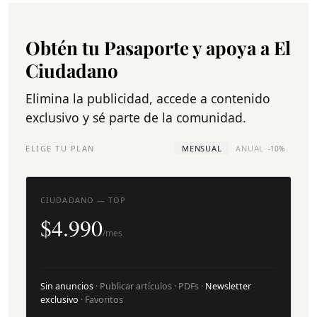
Obtén tu Pasaporte y apoya a El
Ciudadano
Elimina la publicidad, accede a contenido
exclusivo y sé parte de la comunidad.
ELIGE TU PLAN
MENSUAL
ANUAL
-10%
CIUDADANO — TOP
$4.990
/mes
Sin anuncios
· Publicar artículos · PDFs ·
Newsletter
exclusivo
· Favoritos