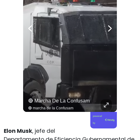
🌿💧 En El Río Maullín Existe Un Bosque Inundado Único En Chile, Hogar Del Huillín Y De Cientos De Especies.
🔴 Marcha De La Confusam
🌿💧 En el río Maullín existe un bosque inundado único en Chile, hogar del huillín y de cientos de especies. Conoce la campaña “Una Mano por el Bosque Hundido” y cómo puedes colaborar en legadochile.cl/una-mano-por-el-bosque-hundido. 🦦🍃 Déjanos tu opinión en los comentarios y revisa esta y más noticias en elciudadano.com y en tu #canalciudadano🧠
🔴 marcha de la Confusam
powered
by
Elon Musk
, jefe del
Departamento de Eficiencia Gubernamental de