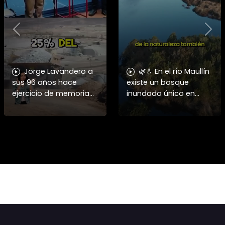
Previous
Nex
Jorge Lavandero a
🌿💧 En el río Maullín
sus 96 años hace
existe un bosque
ejercicio de memoria
inundado único en
que debería ser
Chile, hogar del huillín y
enseñado en todas las
de cientos de especies.
escuelas de #chile
Conoce la campaña
para frenar el saqueo.
“Una Mano por el
#cobre #coope
Bosqu