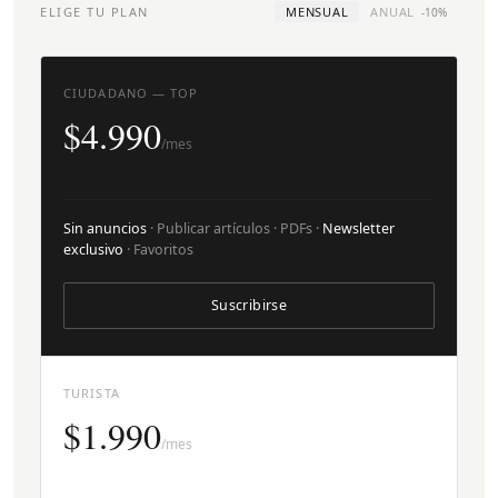
ELIGE TU PLAN
MENSUAL
ANUAL
-10%
CIUDADANO — TOP
$4.990
/mes
Sin anuncios
· Publicar artículos · PDFs ·
Newsletter
exclusivo
· Favoritos
Suscribirse
TURISTA
$1.990
/mes