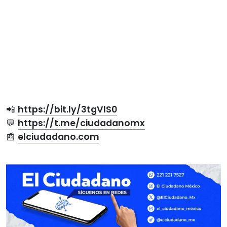
📲
https://bit.ly/3tgVlS0
💬
https://t.me/ciudadanomx
📰
elciudadano.com