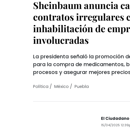
Sheinbaum anuncia ca
contratos irregulares 
inhabilitación de emp
involucradas
La presidenta señaló la promoción d
para la compra de medicamentos, bu
procesos y asegurar mejores precios
/
/
Política
México
Puebla
El Ciudadano
15/04/2025 12:3