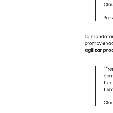
Cla
Pre
La mandatari
promoviendo
agilizar pr
“Fre
comp
tant
tiem
Cla