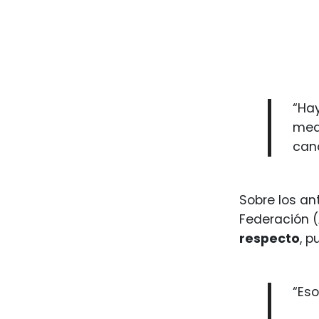
“Hay
med
canc
Sobre los a
Federación (
respecto
, p
“Eso