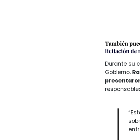
También pued
licitación d
Durante su c
Gobierno,
Ra
presentaro
responsables
“Est
sob
ent