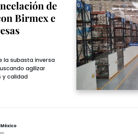
ncelación de
con Birmex e
resas
e la subasta inversa
scando agilizar
 y calidad
 México
9pm