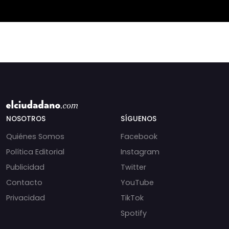
pequeña agricultura
impacto de la exención
será
de contribucione
NOSOTROS
SÍGUENOS
Quiénes Somos
Facebook
Política Editorial
Instagram
Publicidad
Twitter
Contacto
YouTube
Privacidad
TikTok
Spotify