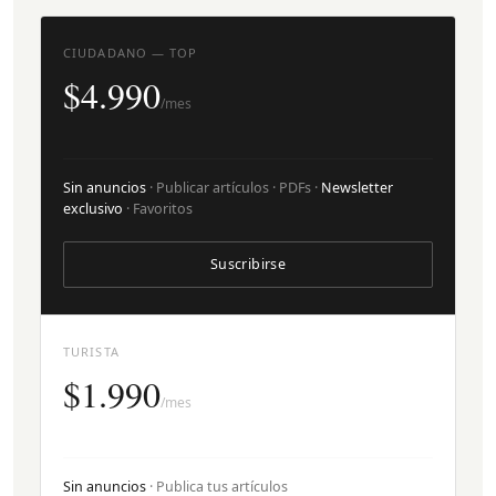
CIUDADANO — TOP
$4.990
/mes
Sin anuncios
· Publicar artículos · PDFs ·
Newsletter
exclusivo
· Favoritos
Suscribirse
TURISTA
$1.990
/mes
Sin anuncios
· Publica tus artículos