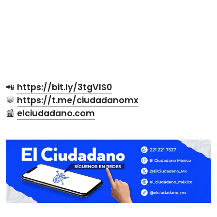
📲
https://bit.ly/3tgVlS0
💬
https://t.me/ciudadanomx
📰
elciudadano.com