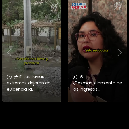
Previous
Nex
🌧️🌱 Las lluvias
🚨
extremas dejaron en
¿Desmantelamiento de
evidencia la
los ingresos
vulnerabilidad del
municipales o
campo chileno.
beneficio fiscal
Expertos advierten que
privilegiado? Bárbara
fortalecer a la
Navarrete analiza el
pequeña agricultura
impacto de la exención
será
de contribucione