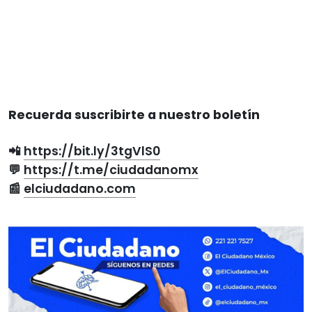
Recuerda suscribirte a nuestro boletín
📲
https://bit.ly/3tgVlS0
💬
https://t.me/ciudadanomx
📰
elciudadano.com