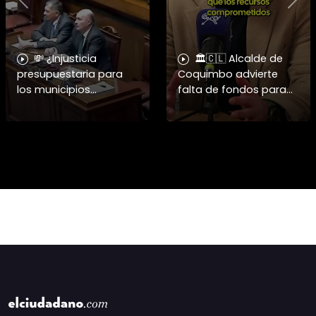
Previous
Nex
💸 ¿Injusticia
🏛️🇨🇱 Alcalde de
presupuestaria para
Coquimbo advierte
los municipios
falta de fondos para
golpeados? El alcalde
reconstrucción en 2026
de Coquimbo apunta
y cuestiona
a los costos de la
negociación de
megarreforma. 🇨🇱🏛️
senadores Walker y
En este capítulo
Gahona 🏙️⚠️ ➡️ El alc