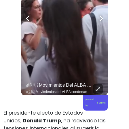
🚨 ¿Blindaje Ideológico Y Doctrinario?
✊🇨🇱 Movimientos Del ALBA Condenan Bloqueo Petrolero De EE.
🚨 ¿Blindaje ideológico y doctrinario? Andrés Giordano cuestiona la alineación de la derecha con Claudio Crespo. 🇨🇱🛡️ En esta edición de Gobierno de Emergencia, conversamos con el diputado y dirigente Andrés Giordano sobre la lectura política tras la resolución judicial del caso Gustavo Gatica. Giordano denuncia el constante respaldo e instrumentalización política que los sectores de derecha han hecho de la figura de Crespo, transformando un hecho de violencia institucional en un trofeo ideológico. Asimismo, advierte sobre la peligrosa inclinación doctrinaria y política dentro de las fuerzas de orden, cuestionando cómo el discurso de la mano dura desprotege a la ciudadanía y erosiona la neutralidad que debiese garantizar Carabineros en una democracia. 🎙️🏛️ 🎥 ¡Un debate urgente sobre el rol de las policías, los sesgos en la política chilena y la defensa de la democracia! Sigue la entrevista completa en nuestro canal de YouTube. 🔗 Ve al enlace en nuestra biografía, suscríbete para sumarte a la comunidad y déjanos tu postura en los comentarios: ¿crees que existe un sesgo político en el respaldo a las actuaciones policiales? 💬👇🏼
✊🇨🇱 Movimientos del ALBA condenan bloqueo petrolero de EE.UU. a Cuba y defienden a Raúl Castro 🏛️🇨🇺 ➡️ En la IV Asamblea Continental del ALBA en La Habana, delegados internacionales denunciaron los graves impactos del bloqueo energético sobre los hospitales cubanos. Además, rechazaron las acusaciones de EE.UU. contra el expresidente Raúl Castro, calificándolas de persecución política que amenaza la soberanía regional. 🗣️📋 Revisa esta y otras noticias en www.elciudadano.com
powered
by
El presidente electo de Estados
Unidos,
Donald Trump
, ha reavivado las
tensiones internacionales al sugerir la