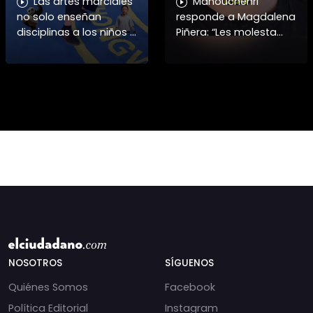
Las artes marciales
Manouchehri
no solo enseñan
responde a Magdalena
disciplinas a los niños y
Piñera: “Les molesta
niñas si no también ser
que toquemos a los
honorables #deporte
que se creían
felicidades maestro
intocables” El diputado
@shaoxi15
Daniel Manouchehri
(PS) respondió a lo
NOSOTROS
SÍGUENOS
Quiénes Somos
Facebook
Política Editorial
Instagram