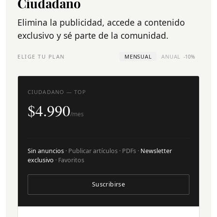
Ciudadano
Elimina la publicidad, accede a contenido
exclusivo y sé parte de la comunidad.
ELIGE TU PLAN
MENSUAL
ANUAL
-10%
CIUDADANO — TOP
$4.990
/mes
Sin anuncios
· Publicar artículos · PDFs ·
Newsletter
exclusivo
· Favoritos
Suscribirse