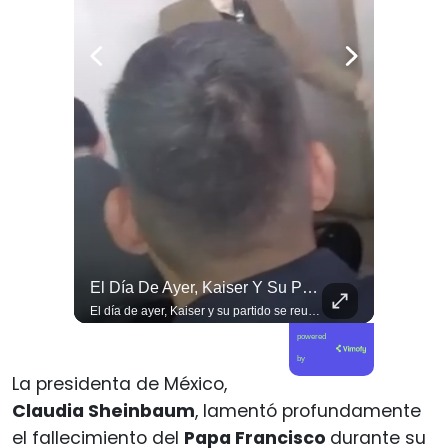
Las Artes Marciales No Solo Enseñan Disciplinas A Los Niños Y Niñas Si No También Ser Honorables #deporte Felicidades Maestro @shaoxi15
El Día De Ayer, Kaiser Y Su Partido Se Reunieron En La Sede De Villa Santa Elena, En Nuestra Comuna De Macul.
Las artes marciales no solo enseñan disciplinas a los niños y niñas si no también ser honorables #deporte felicidades maestro @shaoxi15
El día de ayer, Kaiser y su partido se reunieron en la sede de Villa Santa Elena, en nuestra comuna de Macul. Sin autorización, sin vínculo previo con el territorio y sin haber estado cuando las vecinas y vecinos los han necesitado. Llegaron con el descaro de quienes creen que, por tener poder político, pueden hacer y deshacer a su antojo en nuestras villas y barrios. Nuestros barrios no son el patio trasero de ningún partido político.
powered
by
La presidenta de México,
Claudia Sheinbaum
, lamentó profundamente
el fallecimiento del
Papa Francisco
durante su