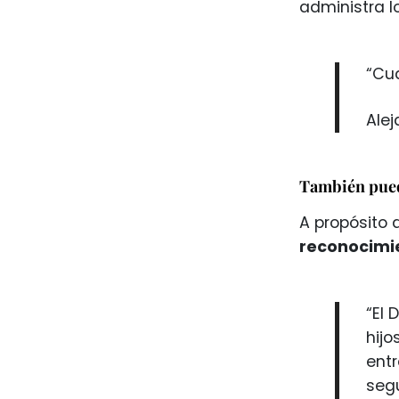
administra l
“Cua
Ale
También pued
A propósito 
reconocimi
“El 
hijo
entr
segu