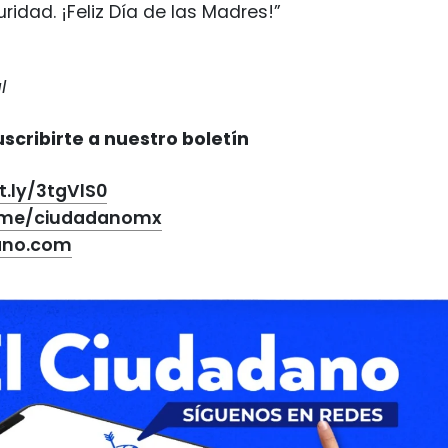
ridad. ¡Feliz Día de las Madres!”
l
scribirte a nuestro boletín
it.ly/3tgVlS0
t.me/ciudadanomx
ano.com