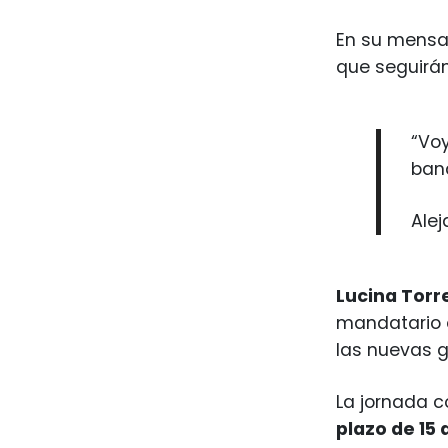
En su mensa
que seguirá
“Voy
bana
Ale
Lucina Torr
mandatario 
las nuevas g
La jornada 
plazo de 15 