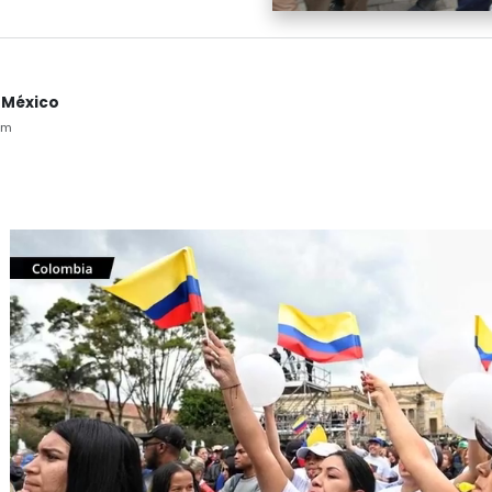
 México
pm