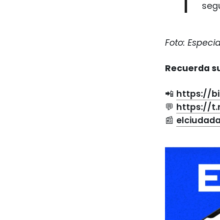
segu
Foto: Especia
Recuerda su
📲
https://b
💬
https://
📰
elciudad