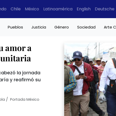
ndo
Chile
México
Latinoamérica
English
Deutsche
Pueblos
Justicia
Género
Sociedad
Arte C
u amor a
unitaria
cabezó la jornada
aría y reafirmó su
/
bla
Portada México