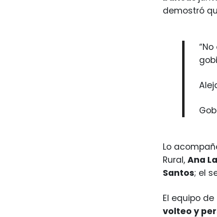
demostró q
“No 
gob
Ale
Gob
Lo acompaña
Rural,
Ana L
Santos
; el 
El equipo de
volteo y pe