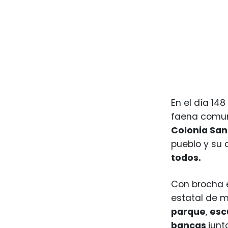
En el día 14
faena comun
Colonia San
pueblo y su
todos.
Con brocha
estatal de 
parque
,
esc
bancas
junt