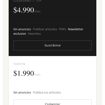
CIUDADANO — TOP
$4.990
/mes
Sin anuncios
· Publicar artículos · PDFs ·
Newsletter
exclusivo
· Favoritos
Suscribirse
TURISTA
$1.990
/mes
Sin anuncios
· Publica tus artículos
Comenzar