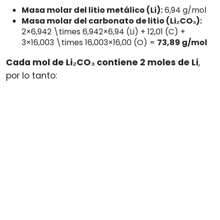
Masa molar del litio metálico (Li):
6,94 g/mol
Masa molar del carbonato de litio (Li₂CO₃):
2×6,942 \times 6,942×6,94 (Li) + 12,01 (C) +
3×16,003 \times 16,003×16,00 (O) =
73,89 g/mol
Cada mol de Li₂CO₃ contiene 2 moles de Li
,
por lo tanto: