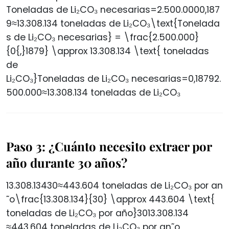
Toneladas de Li₂CO₃ necesarias=2.500.0000,187
9≈13.308.134 toneladas de Li₂CO₃\text{Tonelada
s de Li₂CO₃ necesarias} = \frac{2.500.000}
{0{,}1879} \approx 13.308.134 \text{ toneladas
de
Li₂CO₃}Toneladas de Li₂CO₃ necesarias=0,18792.
500.000​≈13.308.134 toneladas de Li₂CO₃
Paso 3: ¿Cuánto necesito extraer por
año durante 30 años?
13.308.13430≈443.604 toneladas de Li₂CO₃ por an
˜o\frac{13.308.134}{30} \approx 443.604 \text{
toneladas de Li₂CO₃ por año}3013.308.134​
≈443.604 toneladas de Li₂CO₃ por an˜o