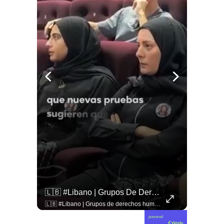
🇨🇴🪧 #Colombia | Protestas En Contra De La Toma De Posesión De Abelardo Son Lideradas Por Iván Cepeda
🇱🇧 #Libano | Grupos De Derechos Humanos Presentan Pruebas Sobre El Asesinato De La Periodista Libanesa Amal Khalil, Asesinada Por Israel.
🇨🇴🪧 #Colombia | Protestas en contra de la toma de posesión de Abelardo son lideradas por Iván Cepeda
🇱🇧 #Libano | Grupos de derechos humanos presentan pruebas sobre el asesinato de la periodista libanesa Amal Khalil, asesinada por Israel.
powered