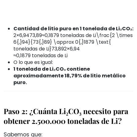
Cantidad de litio puro en 1 tonelada de Li₂CO₃:
2×6,9473,89≈0,1879 toneladas de Li\frac{2 \times
6{,}94}{73{,}89} \approx 0{,}1879 \text{
toneladas de Li}73,892×6,94​
≈0,1879 toneladas de Li
O lo que es igual:
1 tonelada de Li₂CO₃ contiene
aproximadamente 18,79% de litio metálico
puro.
Paso 2: ¿Cuánta Li₂CO₃ necesito para
obtener 2.500.000 toneladas de Li?
Sabemos que: