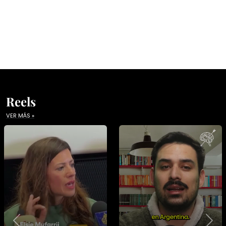
Reels
VER MÁS »
Previous
Nex