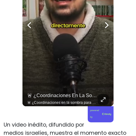
🇱🇧 #Libano | Grupos De Derechos Humanos Presentan Pruebas Sobre El Asesinato De La Periodista Libanesa Amal Khalil, Asesinada Por Israel.
🚨 ¿Coordinaciones En La Sombra Para Blindar Una Candidatura Presidencial?
🇱🇧 #Libano | Grupos de derechos humanos presentan pruebas sobre el asesinato de la periodista libanesa Amal Khalil, asesinada por Israel.
🚨 ¿Coordinaciones en la sombra para blindar una candidatura presidencial? Nuevos chats salpican a Andrés Chadwick. 🇨🇱⚖️ Mensajes incautados por la Fiscalía revelan que el exministro operó junto a Luis Hermosilla para preparar a testigos clave en la causa por coimas de LAN en 2009. Las conversaciones desmienten la versión de Chadwick sobre haberse enterado del caso por la prensa, exponiendo una estrategia judicial y comunicacional para evitar que el escándalo de información privilegiada y pagos indebidos afectara la carrera de Sebastián Piñera a La Moneda. 📲💣 🎥 Revisa el desglose completo de los chats y los detalles del reportaje en elciudadano.com 🔗 (Link en la biografía). ¿Qué impacto crees que tienen estas revelaciones en la trastienda del poder político? Te leemos en los comentarios. 💬👇🏼
powered
by
Un video inédito, difundido por
medios israelíes, muestra el momento exacto