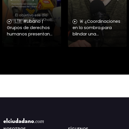
🇱🇧 #Libano |
🚨 ¿Coordinaciones
Grupos de derechos
en la sombra para
humanos presentan
blindar una
pruebas sobre el
candidatura
asesinato de la
presidencial? Nuevos
periodista libanesa
chats salpican a
Amal Khalil, asesinada
Andrés Chadwick. 🇨🇱
por Israel.
⚖️ Mensajes
incautados por la