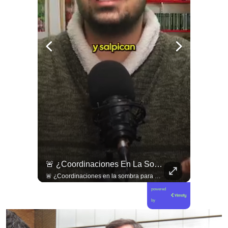
¿Existe Una Izquierda Post Capitalista En Chile?
🚨 ¿Coordinaciones En La Sombra Para Blindar Una Candidatura Presidencial?
¿Existe una izquierda post capitalista en Chile? 🤔 Esta semana tuvimos panelazo en Gobierno de Emergencia con @giordanociudadano @jpsanhuezatortella y @naticastilloabogada 🔥
🚨 ¿Coordinaciones en la sombra para blindar una candidatura presidencial? Nuevos chats salpican a Andrés Chadwick. 🇨🇱⚖️ Mensajes incautados por la Fiscalía revelan que el exministro operó junto a Luis Hermosilla para preparar a testigos clave en la causa por coimas de LAN en 2009. Las conversaciones desmienten la versión de Chadwick sobre haberse enterado del caso por la prensa, exponiendo una estrategia judicial y comunicacional para evitar que el escándalo de información privilegiada y pagos indebidos afectara la carrera de Sebastián Piñera a La Moneda. 📲💣 🎥 Revisa el desglose completo de los chats y los detalles del reportaje en elciudadano.com 🔗 (Link en la biografía). ¿Qué impacto crees que tienen estas revelaciones en la trastienda del poder político? Te leemos en los comentarios. 💬👇🏼
powered
by