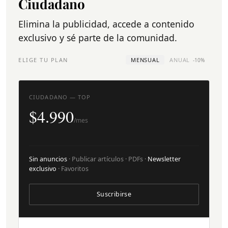
Ciudadano
Elimina la publicidad, accede a contenido
exclusivo y sé parte de la comunidad.
ELIGE TU PLAN
MENSUAL
ANUAL
-10%
CIUDADANO — TOP
$4.990
/mes
Sin anuncios
· Publicar artículos · PDFs ·
Newsletter
exclusivo
· Favoritos
Suscribirse