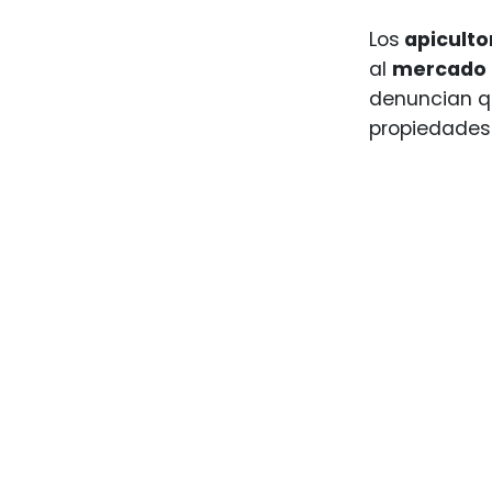
Los
apicult
al
mercado 
denuncian q
propiedades 