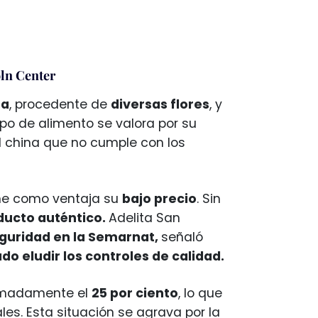
oln Center
ra
, procedente de
diversas flores
, y
ipo de alimento se valora por su
l china que no cumple con los
iene como ventaja su
bajo precio
. Sin
ducto auténtico.
Adelita San
eguridad en la Semarnat,
señaló
do eludir los controles de calidad.
ximadamente el
25 por ciento
, lo que
ales. Esta situación se agrava por la