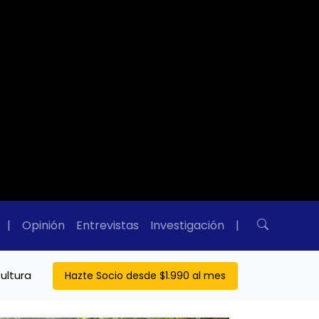
|
Opinión
Entrevistas
Investigación
|
ultura
Hazte Socio desde $1.990 al mes