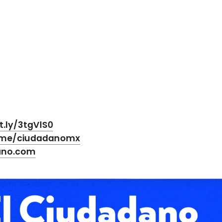
it.ly/3tgVlS0
t.me/ciudadanomx
ano.com