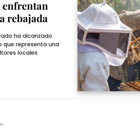
 enfrentan
a rebajada
rcado ha alcanzado
o que representa una
ltores locales
pm