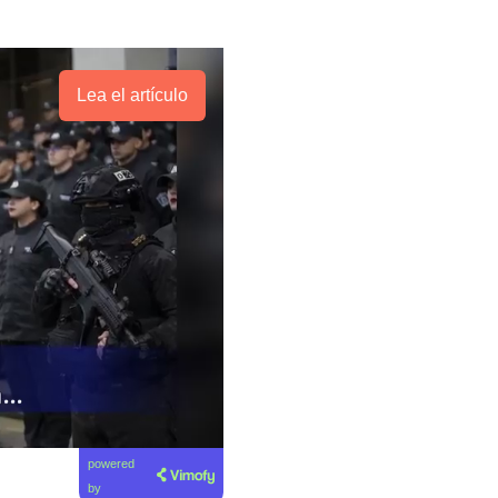
Lea el artículo
powered
by