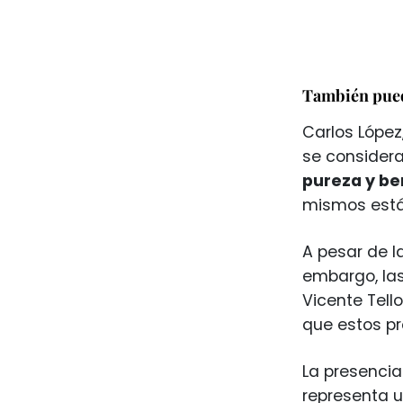
También pued
Carlos López,
se considera
pureza y ben
mismos está
A pesar de l
embargo, la
Vicente Tell
que estos p
La presenci
representa 