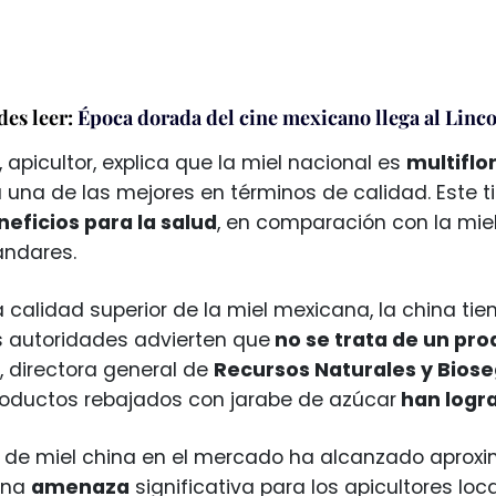
es leer:
Época dorada del cine mexicano llega al Linc
 apicultor, explica que la miel nacional es
multiflo
 una de las mejores en términos de calidad. Este t
eficios para la salud
, en comparación con la mie
ndares.
a calidad superior de la miel mexicana, la china t
s autoridades advierten que
no se trata de un pro
o, directora general de
Recursos Naturales y Bios
roductos rebajados con jarabe de azúcar
han logra
a de miel china en el mercado ha alcanzado apro
una
amenaza
significativa para los apicultores loc