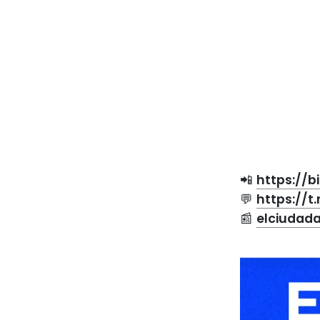
📲
https://b
💬
https://
📰
elciudad