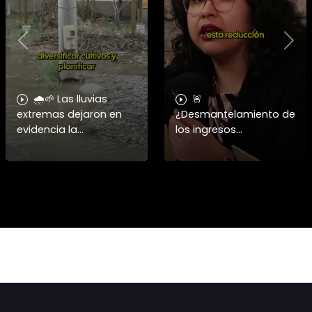
Previous
Nex
🌧️🌱 Las lluvias
🚨
extremas dejaron en
¿Desmantelamiento de
evidencia la
los ingresos
vulnerabilidad del
municipales o
campo chileno.
beneficio fiscal
Expertos advierten que
privilegiado? Bárbara
fortalecer a la
Navarrete analiza el
pequeña agricultura
impacto de la exención
será
de contribucione