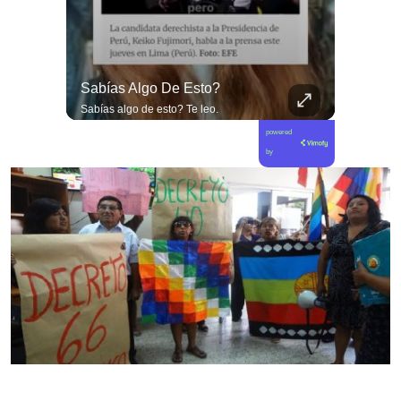
#EditorialCiudadana La Miseria Humana De La Derecha No Tiene Límites.
Sabías Algo De Esto?
#EditorialCiudadana La miseria humana de la derecha no tiene límites. Senadores corruptos como Camila Flores y Alejandro Kusanovic buscan dejar en libertad a los criminales de la Revuelta Popular, entre los cuales se encuentra quien cegó a @fabiolacampillai_senadora. Ni un paso atrás frente a los delincuentes.
Sabías algo de esto? Te leo.
powered
by