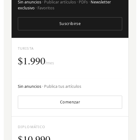
Sin anuncios
· Publicar artículos · PDFs ·
Newsletter
exclusivo
· Favoritos
Suscribirse
TURISTA
$1.990
/mes
Sin anuncios
· Publica tus artículos
Comenzar
DIPLOMÁTICO
$10.990