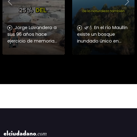
Previous
Nex
Jorge Lavandero a
🌿💧 En el río Maullín
sus 96 años hace
existe un bosque
ejercicio de memoria
inundado único en
que debería ser
Chile, hogar del huillín y
enseñado en todas las
de cientos de especies.
escuelas de #chile
Conoce la campaña
para frenar el saqueo.
“Una Mano por el
#cobre #coope
Bosqu