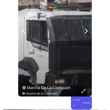
🌿💧 En El Río Maullín Existe Un Bosque Inundado Único En Chile, Hogar Del Huillín Y De Cientos De Especies.
🔴 Marcha De La Confusam
🌿💧 En el río Maullín existe un bosque inundado único en Chile, hogar del huillín y de cientos de especies. Conoce la campaña “Una Mano por el Bosque Hundido” y cómo puedes colaborar en legadochile.cl/una-mano-por-el-bosque-hundido. 🦦🍃 Déjanos tu opinión en los comentarios y revisa esta y más noticias en elciudadano.com y en tu #canalciudadano🧠
🔴 marcha de la Confusam
powered
by