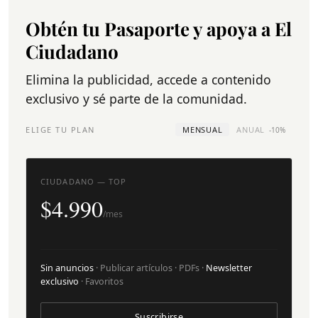
Obtén tu Pasaporte y apoya a El
Ciudadano
Elimina la publicidad, accede a contenido
exclusivo y sé parte de la comunidad.
ELIGE TU PLAN
MENSUAL
ANUAL
-10%
CIUDADANO — TOP
$4.990
/mes
Sin anuncios
· Publicar artículos · PDFs ·
Newsletter
exclusivo
· Favoritos
Suscribirse