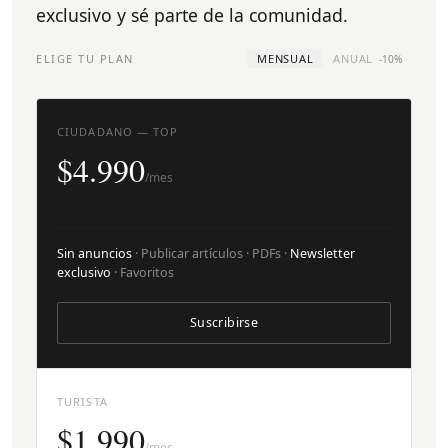
exclusivo y sé parte de la comunidad.
ELIGE TU PLAN
MENSUAL
ANUAL
-10%
CIUDADANO — TOP
$4.990
/mes
Sin anuncios
· Publicar artículos · PDFs ·
Newsletter
exclusivo
· Favoritos
Suscribirse
TURISTA
$1.990
/mes