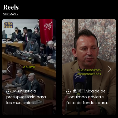
Reels
VER MÁS »
Previous
Nex
💸 ¿Injusticia
🏛️🇨🇱 Alcalde de
presupuestaria para
Coquimbo advierte
los municipios
falta de fondos para
golpeados? El alcalde
reconstrucción en 2026
de Coquimbo apunta
y cuestiona