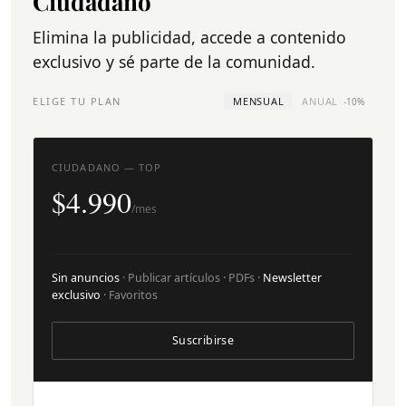
Ciudadano
Elimina la publicidad, accede a contenido
exclusivo y sé parte de la comunidad.
ELIGE TU PLAN
MENSUAL
ANUAL
-10%
CIUDADANO — TOP
$4.990
/mes
Sin anuncios
· Publicar artículos · PDFs ·
Newsletter
exclusivo
· Favoritos
Suscribirse