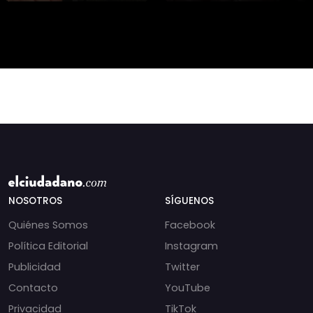
presidencial? Nuevos
alteran las aguas
chats salpican a
chilenas. 🌊🇨🇱
Andrés Chadwick. 🇨🇱
Especialistas advierten
⚖️ Mensajes
que las anomalí
incautados por la
NOSOTROS
SÍGUENOS
Quiénes Somos
Facebook
Política Editorial
Instagram
Publicidad
Twitter
Contacto
YouTube
Privacidad
TikTok