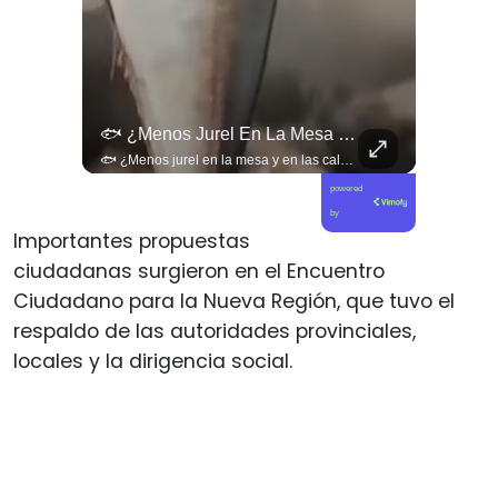
🚨 ¿Coordinaciones En La Sombra Para Blindar Una Candidatura Presidencial?
🐟 ¿Menos Jurel En La Mesa Y En Las Caletas?
🚨 ¿Coordinaciones en la sombra para blindar una candidatura presidencial? Nuevos chats salpican a Andrés Chadwick. 🇨🇱⚖️ Mensajes incautados por la Fiscalía revelan que el exministro operó junto a Luis Hermosilla para preparar a testigos clave en la causa por coimas de LAN en 2009. Las conversaciones desmienten la versión de Chadwick sobre haberse enterado del caso por la prensa, exponiendo una estrategia judicial y comunicacional para evitar que el escándalo de información privilegiada y pagos indebidos afectara la carrera de Sebastián Piñera a La Moneda. 📲💣 🎥 Revisa el desglose completo de los chats y los detalles del reportaje en elciudadano.com 🔗 (Link en la biografía). ¿Qué impacto crees que tienen estas revelaciones en la trastienda del poder político? Te leemos en los comentarios. 💬👇🏼
🐟 ¿Menos jurel en la mesa y en las caletas? El cambio climático y El Niño alteran las aguas chilenas. 🌊🇨🇱 Especialistas advierten que las anomalías térmicas en el océano están desplazando los cardúmenes de jurel hacia zonas más profundas y australes, alejándolos de la costa. El fenómeno golpea directamente el sustento de la pesca artesanal y amenaza la canasta básica familiar, al restringir la oferta de una de las fuentes de proteína más populares y accesibles del país. 📉🎣 🎥 Revisa el análisis científico completo y el impacto en las comunidades costeras en elciudadano.com 🔗 (Link en la biografía). ¿Has notado la escasez o el alza de precio del jurel en tu ciudad? Te leemos en los comentarios. 💬👇🏼
powered
by
Importantes propuestas
ciudadanas surgieron en el Encuentro
Ciudadano para la Nueva Región, que tuvo el
respaldo de las autoridades provinciales,
locales y la dirigencia social.