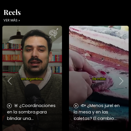
Reels
VER MÁS »
Previous
Nex
🚨 ¿Coordinaciones
🐟 ¿Menos jurel en
en la sombra para
la mesa y en las
blindar una
caletas? El cambio
candidatura
climático y El Niño