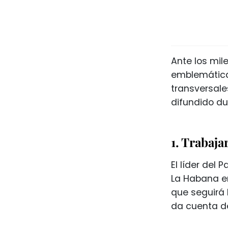
Ante los mil
emblemática 
transversale
difundido d
1. Trabaj
El líder del 
La Habana en
que seguirá 
da cuenta d