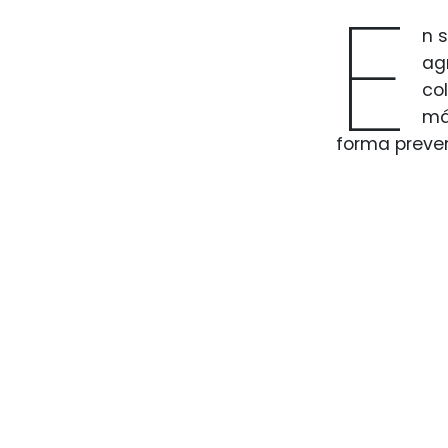
E
n 
ag
co
má
forma prevent