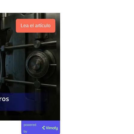
Lea el artículo
powered
by