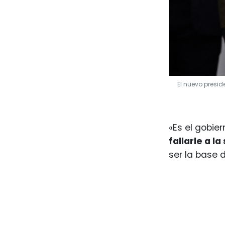
El nuevo presi
«Es el gobie
fallarle a 
ser la base 