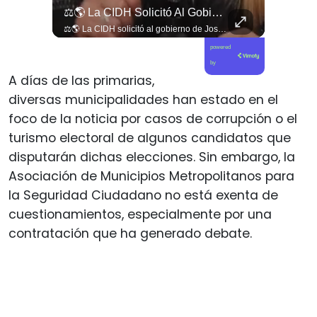
Viva La #musica Y El #arte Ripolito : La Vida De Me Hizo Sufrir
⚖️🌎 La CIDH Solicitó Al Gobierno De José Antonio Kast Información Detallada Sobre Cambios Institucionales Y Recortes En Materia De Derechos Humanos, Tras Una Audiencia...
Viva la #musica y el #arte ripolito : la vida de me hizo sufrir
⚖️🌎 La CIDH solicitó al gobierno de José Antonio Kast información detallada sobre cambios institucionales y recortes en materia de derechos humanos, tras una audiencia con organizaciones y representantes del Estado. 📄🇨🇱 👉 Descubre más en elciudadano.com y en Tu Canal Ciudadano
powered
by
A días de las primarias,
diversas municipalidades han estado en el
foco de la noticia por casos de corrupción o el
turismo electoral de algunos candidatos que
disputarán dichas elecciones. Sin embargo, la
Asociación de Municipios Metropolitanos para
la Seguridad Ciudadano no está exenta de
cuestionamientos, especialmente por una
contratación que ha generado debate.