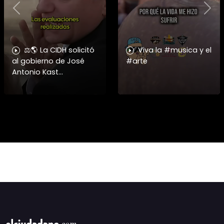
Previous
Nex
⚖️🌎 La CIDH solicitó
Viva la #musica y el
al gobierno de José
#arte
Antonio Kast
información detallada
sobre cambios
institucionales y
recortes en materia de
derechos humanos,