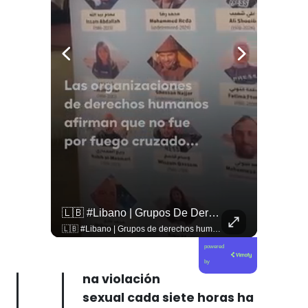
🚨 ¿Coordinaciones En La Sombra Para Blindar Una Candidatura Presidencial?
🇱🇧 #Libano | Grupos De Derechos Humanos Presentan Pruebas Sobre El Asesinato De La Periodista Libanesa Amal Khalil, Asesinada Por Israel.
🚨 ¿Coordinaciones en la sombra para blindar una candidatura presidencial? Nuevos chats salpican a Andrés Chadwick. 🇨🇱⚖️ Mensajes incautados por la Fiscalía revelan que el exministro operó junto a Luis Hermosilla para preparar a testigos clave en la causa por coimas de LAN en 2009. Las conversaciones desmienten la versión de Chadwick sobre haberse enterado del caso por la prensa, exponiendo una estrategia judicial y comunicacional para evitar que el escándalo de información privilegiada y pagos indebidos afectara la carrera de Sebastián Piñera a La Moneda. 📲💣 🎥 Revisa el desglose completo de los chats y los detalles del reportaje en elciudadano.com 🔗 (Link en la biografía). ¿Qué impacto crees que tienen estas revelaciones en la trastienda del poder político? Te leemos en los comentarios. 💬👇🏼
🇱🇧 #Libano | Grupos de derechos humanos presentan pruebas sobre el asesinato de la periodista libanesa Amal Khalil, asesinada por Israel.
powered
by
na violación
sexual cada siete horas ha