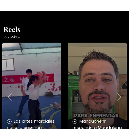
Reels
VER MÁS »
Previous
Nex
Las artes marciales
Manouchehri
no solo enseñan
responde a Magdalena