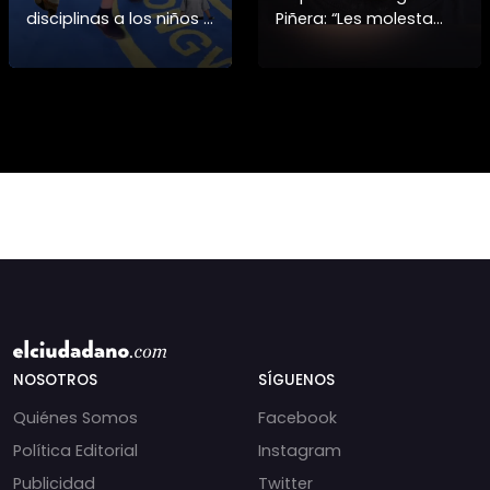
disciplinas a los niños y
Piñera: “Les molesta
niñas si no también ser
que toquemos a los
honorables #deporte
que se creían
felicidades maestro
intocables” El diputado
@shaoxi15
Daniel Manouchehri
(PS) respondió a lo
NOSOTROS
SÍGUENOS
Quiénes Somos
Facebook
Política Editorial
Instagram
Publicidad
Twitter