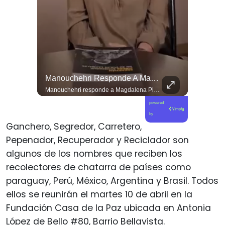
Las Artes Marciales No Solo Enseñan Disciplinas A Los Niños Y Niñas Si No También Ser Honorables #deporte Felicidades Maestro @shaoxi15
Manouchehri Responde A Magdalena Piñera: “Les Molesta Que Toquemos A Los Que Se Creían Intocables”, , El Diputado Daniel Manouchehri (PS) Respondió A Los Dichos...
Las artes marciales no solo enseñan disciplinas a los niños y niñas si no también ser honorables #deporte felicidades maestro @shaoxi15
Manouchehri responde a Magdalena Piñera: “Les molesta que toquemos a los que se creían intocables” El diputado Daniel Manouchehri (PS) respondió a los dichos de Magdalena Piñera, hija del expresidente Sebastián Piñera, quien en una entrevista afirmó que “no quiero un Congreso lleno de Manouchehris (…) nadie lo sigue”, en el marco de una reflexión sobre el debate público y el legado del exmandatario. El parlamentario por la Región de Coquimbo defendió su trabajo legislativo y fiscalizador, apuntando a que su respaldo ciudadano y sus acciones contra redes de poder contradicen las críticas formuladas por la hija del exmandatario. “Magdalena Piñera dice que nadie nos sigue. Los casi 100 mil votos en la última elección, récord histórico para un parlamentario en mi región, dicen otra cosa. Ese respaldo es un mandato para enfrentar los abusos de los poderosos. Nuestras acusaciones constitucionales terminaron con tres jueces destituidos y nuestras denuncias abrieron investigaciones penales en el Caso Hermosilla, entre ellas la que investiga a Chadwick”, indicó Manouchehri.
powered
by
Ganchero, Segredor, Carretero,
Pepenador, Recuperador y Reciclador son
algunos de los nombres que reciben los
recolectores de chatarra de países como
paraguay, Perú, México, Argentina y Brasil. Todos
ellos se reunirán el martes 10 de abril en la
Fundación Casa de la Paz ubicada en Antonia
López de Bello #80, Barrio Bellavista.