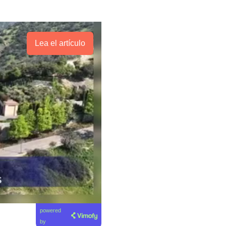
Lea el artículo
powered
by