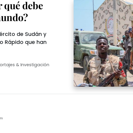
r qué debe
 mundo?
jército de Sudán y
yo Rápido que han
ortajes & Investigación
pm