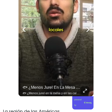
🚨 ¿Coordinaciones En La Sombra Para Blindar Una Candidatura Presidencial?
🐟 ¿Menos Jurel En La Mesa Y En Las Caletas?
🚨 ¿Coordinaciones en la sombra para blindar una candidatura presidencial? Nuevos chats salpican a Andrés Chadwick. 🇨🇱⚖️ Mensajes incautados por la Fiscalía revelan que el exministro operó junto a Luis Hermosilla para preparar a testigos clave en la causa por coimas de LAN en 2009. Las conversaciones desmienten la versión de Chadwick sobre haberse enterado del caso por la prensa, exponiendo una estrategia judicial y comunicacional para evitar que el escándalo de información privilegiada y pagos indebidos afectara la carrera de Sebastián Piñera a La Moneda. 📲💣 🎥 Revisa el desglose completo de los chats y los detalles del reportaje en elciudadano.com 🔗 (Link en la biografía). ¿Qué impacto crees que tienen estas revelaciones en la trastienda del poder político? Te leemos en los comentarios. 💬👇🏼
🐟 ¿Menos jurel en la mesa y en las caletas? El cambio climático y El Niño alteran las aguas chilenas. 🌊🇨🇱 Especialistas advierten que las anomalías térmicas en el océano están desplazando los cardúmenes de jurel hacia zonas más profundas y australes, alejándolos de la costa. El fenómeno golpea directamente el sustento de la pesca artesanal y amenaza la canasta básica familiar, al restringir la oferta de una de las fuentes de proteína más populares y accesibles del país. 📉🎣 🎥 Revisa el análisis científico completo y el impacto en las comunidades costeras en elciudadano.com 🔗 (Link en la biografía). ¿Has notado la escasez o el alza de precio del jurel en tu ciudad? Te leemos en los comentarios. 💬👇🏼
powered
by
La región de las Américas