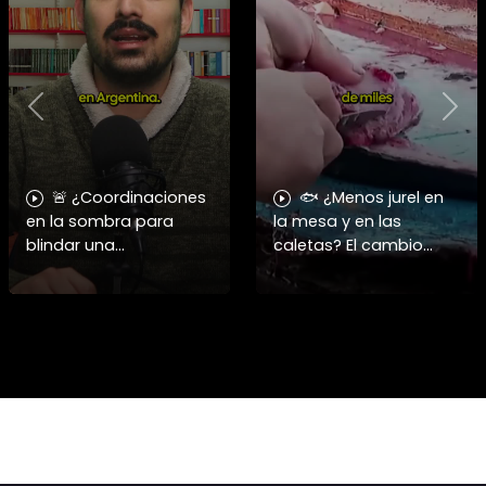
Previous
Nex
🚨 ¿Coordinaciones
🐟 ¿Menos jurel en
en la sombra para
la mesa y en las
blindar una
caletas? El cambio
candidatura
climático y El Niño
presidencial? Nuevos
alteran las aguas
chats salpican a
chilenas. 🌊🇨🇱
Andrés Chadwick. 🇨🇱
Especialistas advierten
⚖️ Mensajes
que las anomalí
incautados por la