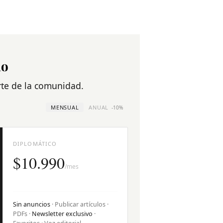
no
arte de la comunidad.
MENSUAL
ANUAL
-10%
DIPLOMÁTICO
$10.990
/mes
Sin anuncios
· Publicar artículos ·
PDFs ·
Newsletter exclusivo
·