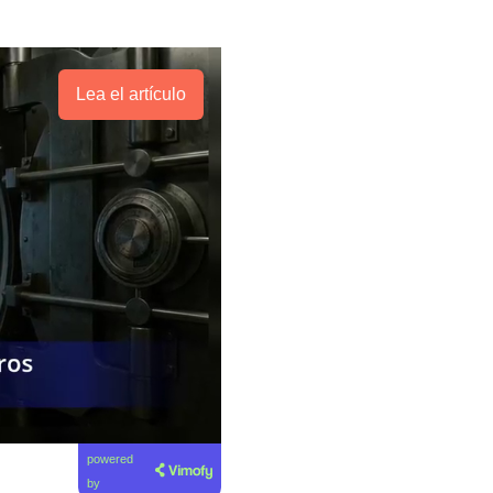
Lea el artículo
powered
by