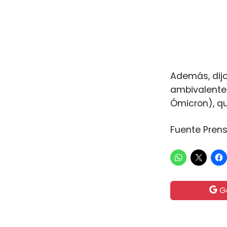
Además, dijo
ambivalentes
Ómicron), qu
Fuente Prens
G