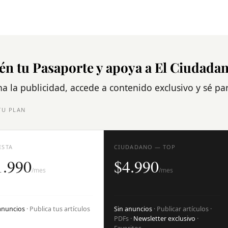
én tu Pasaporte y apoya a El Ciudada
na la publicidad, accede a contenido exclusivo y sé p
TU PLAN
ISTA
CIUDADANO — TOP
1.990
$4.990
/mes
/mes
anuncios
· Publica tus artículos
Sin anuncios
· Publicar artículos ·
PDFs ·
Newsletter exclusivo
·