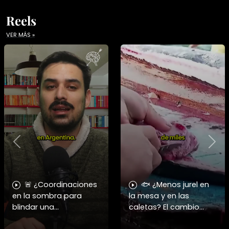
Reels
VER MÁS »
Previous
Nex
🚨 ¿Coordinaciones
🐟 ¿Menos jurel en
en la sombra para
la mesa y en las
blindar una
caletas? El cambio
candidatura
climático y El Niño