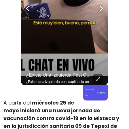
🐟 ¿Menos Jurel En La Mesa Y En Las Caletas?
¿Existe Una Izquierda Post Capitalista En Chile?
🐟 ¿Menos jurel en la mesa y en las caletas? El cambio climático y El Niño alteran las aguas chilenas. 🌊🇨🇱 Especialistas advierten que las anomalías térmicas en el océano están desplazando los cardúmenes de jurel hacia zonas más profundas y australes, alejándolos de la costa. El fenómeno golpea directamente el sustento de la pesca artesanal y amenaza la canasta básica familiar, al restringir la oferta de una de las fuentes de proteína más populares y accesibles del país. 📉🎣 🎥 Revisa el análisis científico completo y el impacto en las comunidades costeras en elciudadano.com 🔗 (Link en la biografía). ¿Has notado la escasez o el alza de precio del jurel en tu ciudad? Te leemos en los comentarios. 💬👇🏼
¿Existe una izquierda post capitalista en Chile? 🤔 Esta semana tuvimos panelazo en Gobierno de Emergencia con @giordanociudadano @jpsanhuezatortella y @naticastilloabogada 🔥
powered
by
A partir del
miércoles 25 de
mayo iniciará una nueva jornada de
vacunación contra covid-19 en la Mixteca y
en la jurisdicción sanitaria 09 de Tepexi de