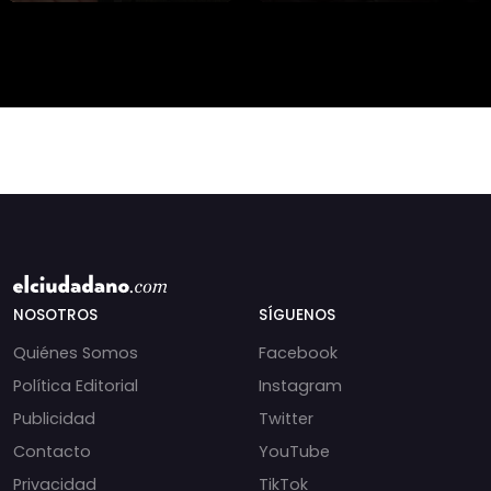
presidencial? Nuevos
alteran las aguas
chats salpican a
chilenas. 🌊🇨🇱
Andrés Chadwick. 🇨🇱
Especialistas advierten
⚖️ Mensajes
que las anomalí
incautados por la
NOSOTROS
SÍGUENOS
Quiénes Somos
Facebook
Política Editorial
Instagram
Publicidad
Twitter
Contacto
YouTube
Privacidad
TikTok