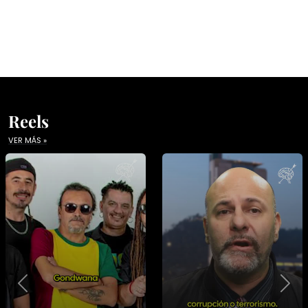
Reels
VER MÁS »
Previous
Nex