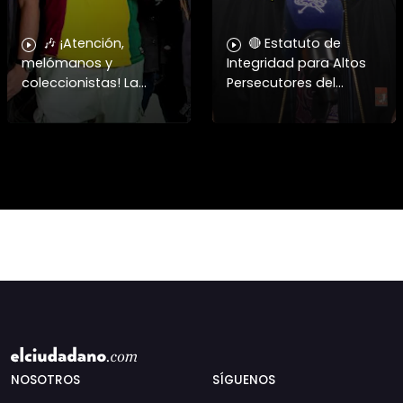
🎶 ¡Atención,
🔴 Estatuto de
melómanos y
Integridad para Altos
coleccionistas! La
Persecutores del
cultura del formato
Estado ➡️ El periodista y
físico se apodera del
analista Patricio Mery
centro de Santiago. 📻
cuestionó duramente
✨ Este 15 de agosto, el
los casos de
Centro Cultural
exautoridades
NOSOTROS
SÍGUENOS