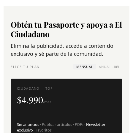
Obtén tu Pasaporte y apoya a El
Ciudadano
Elimina la publicidad, accede a contenido
exclusivo y sé parte de la comunidad.
ELIGE TU PLAN
MENSUAL
ANUAL
-10%
CIUDADANO — TOP
$4.990
/mes
Sin anuncios
· Publicar artículos · PDFs ·
Newsletter
exclusivo
· Favoritos