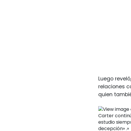
Luego reveló
relaciones c
quien tambié
Carter continú
estudio siempr
decepción» .»