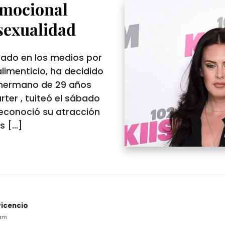
emocional
 sexualidad
tado en los medios por
limenticio, ha decidido
l hermano de 29 años
ter , tuiteó el sábado
econoció su atracción
s […]
avicencio
9am