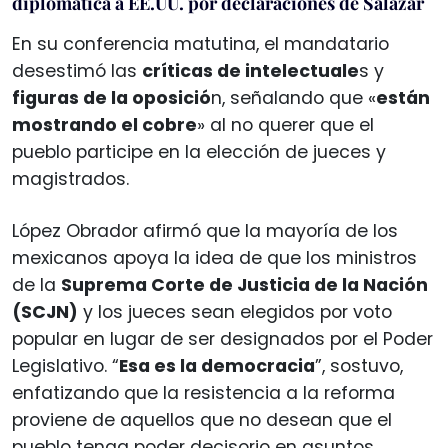
diplomática a EE.UU. por declaraciones de Salazar
En su conferencia matutina, el mandatario
desestimó las
críticas de intelectuale
s y
figuras de la oposició
n, señalando que «
están
mostrando el cobre
» al no querer que el
pueblo participe en la elección de jueces y
magistrados.
López Obrador afirmó que la mayoría de los
mexicanos apoya la idea de que los ministros
de la
Suprema Corte de Justicia de la Nación
(SCJN)
y los jueces sean elegidos por voto
popular en lugar de ser designados por el Poder
Legislativo. “
Esa es la democracia
”, sostuvo,
enfatizando que la resistencia a la reforma
proviene de aquellos que no desean que el
pueblo tenga poder decisorio en asuntos