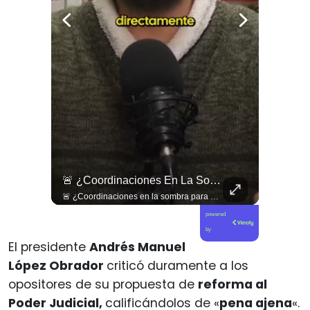
🇱🇧 #Libano | Grupos De Derechos Humanos Presentan Pruebas Sobre El Asesinato De La Periodista Libanesa Amal Khalil, Asesinada Por Israel.
🚨 ¿Coordinaciones En La Sombra Para Blindar Una Candidatura Presidencial?
🇱🇧 #Libano | Grupos de derechos humanos presentan pruebas sobre el asesinato de la periodista libanesa Amal Khalil, asesinada por Israel.
🚨 ¿Coordinaciones en la sombra para blindar una candidatura presidencial? Nuevos chats salpican a Andrés Chadwick. 🇨🇱⚖️ Mensajes incautados por la Fiscalía revelan que el exministro operó junto a Luis Hermosilla para preparar a testigos clave en la causa por coimas de LAN en 2009. Las conversaciones desmienten la versión de Chadwick sobre haberse enterado del caso por la prensa, exponiendo una estrategia judicial y comunicacional para evitar que el escándalo de información privilegiada y pagos indebidos afectara la carrera de Sebastián Piñera a La Moneda. 📲💣 🎥 Revisa el desglose completo de los chats y los detalles del reportaje en elciudadano.com 🔗 (Link en la biografía). ¿Qué impacto crees que tienen estas revelaciones en la trastienda del poder político? Te leemos en los comentarios. 💬👇🏼
powered
by
El presidente
Andrés Manuel
López Obrador
criticó duramente a los
opositores de su propuesta de
reforma al
Poder Judicial,
calificándolos de «
pena ajena
«.