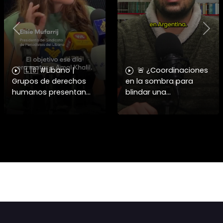
Previous
Nex
🇱🇧 #Libano |
🚨 ¿Coordinaciones
Grupos de derechos
en la sombra para
humanos presentan
blindar una
pruebas sobre el
candidatura
asesinato de la
presidencial? Nuevos
periodista libanesa
chats salpican a
Amal Khalil, asesinada
Andrés Chadwick. 🇨🇱
por Israel.
⚖️ Mensajes
incautados por la