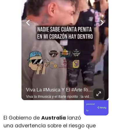
Desde #argentina Pueblo Hermano En La Lucha Contra El Sionismo @laneurona.
Viva La #musica Y El #arte Ripolito : La Vida De Me Hizo Sufrir
Desde #argentina pueblo hermano en la lucha contra el sionismo @laneurona.rebelde y rebelde un compacto de la acción directa ciudadana #noticias
Viva la #musica y el #arte ripolito : la vida de me hizo sufrir
powered
by
El Gobierno de
Australia
lanzó
una advertencia sobre el riesgo que