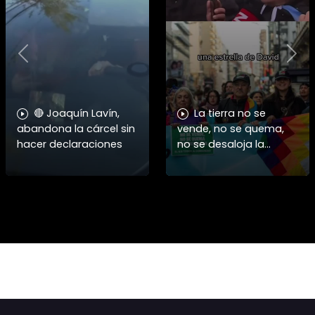
Previous
Nex
🔴 Joaquín Lavín,
La tierra no se
abandona la cárcel sin
vende, no se quema,
hacer declaraciones
no se desaloja la
protesta en toda
#argentina contra la
injerencia
norteamericana y
sionista siendo
frenada por un