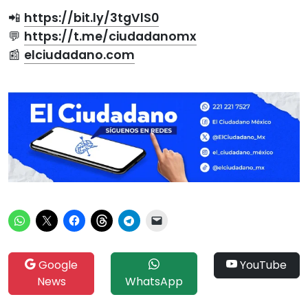
📲
https://bit.ly/3tgVlS0
💬
https://t.me/ciudadanomx
📰
elciudadano.com
Google
YouTube
News
WhatsApp