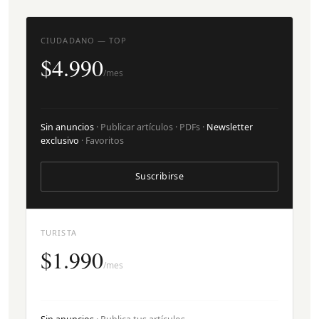
CIUDADANO — TOP
$4.990
/mes
Sin anuncios
· Publicar artículos · PDFs ·
Newsletter
exclusivo
· Favoritos
Suscribirse
TURISTA
$1.990
/mes