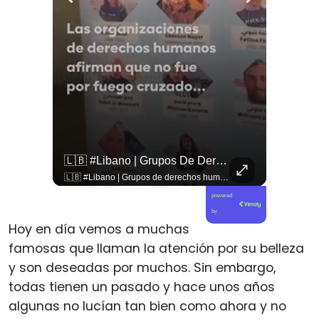
🚨 ¿Coordinaciones En La Sombra Para Blindar Una Candidatura Presidencial?
🇱🇧 #Libano | Grupos De Derechos Humanos Presentan Pruebas Sobre El Asesinato De La Periodista Libanesa Amal Khalil, Asesinada Por Israel.
🚨 ¿Coordinaciones en la sombra para blindar una candidatura presidencial? Nuevos chats salpican a Andrés Chadwick. 🇨🇱⚖️ Mensajes incautados por la Fiscalía revelan que el exministro operó junto a Luis Hermosilla para preparar a testigos clave en la causa por coimas de LAN en 2009. Las conversaciones desmienten la versión de Chadwick sobre haberse enterado del caso por la prensa, exponiendo una estrategia judicial y comunicacional para evitar que el escándalo de información privilegiada y pagos indebidos afectara la carrera de Sebastián Piñera a La Moneda. 📲💣 🎥 Revisa el desglose completo de los chats y los detalles del reportaje en elciudadano.com 🔗 (Link en la biografía). ¿Qué impacto crees que tienen estas revelaciones en la trastienda del poder político? Te leemos en los comentarios. 💬👇🏼
🇱🇧 #Libano | Grupos de derechos humanos presentan pruebas sobre el asesinato de la periodista libanesa Amal Khalil, asesinada por Israel.
powered
by
Hoy en día vemos a muchas
famosas que llaman la atención por su belleza
y son deseadas por muchos. Sin embargo,
todas tienen un pasado y hace unos años
algunas no lucían tan bien como ahora y no