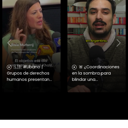
Previous
Nex
🇱🇧 #Libano |
🚨 ¿Coordinaciones
Grupos de derechos
en la sombra para
humanos presentan
blindar una
pruebas sobre el
candidatura
asesinato de la
presidencial? Nuevos
periodista libanesa
chats salpican a
Amal Khalil, asesinada
Andrés Chadwick. 🇨🇱
por Israel.
⚖️ Mensajes
incautados por la