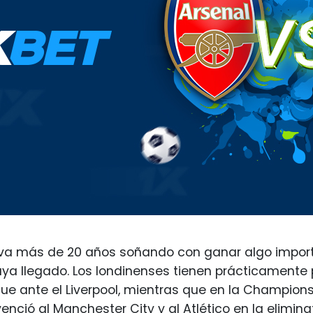
leva más de 20 años soñando con ganar algo import
 llegado. Los londinenses tienen prácticamente per
ue ante el Liverpool, mientras que en la Champions
venció al Manchester City y al Atlético en la elimin