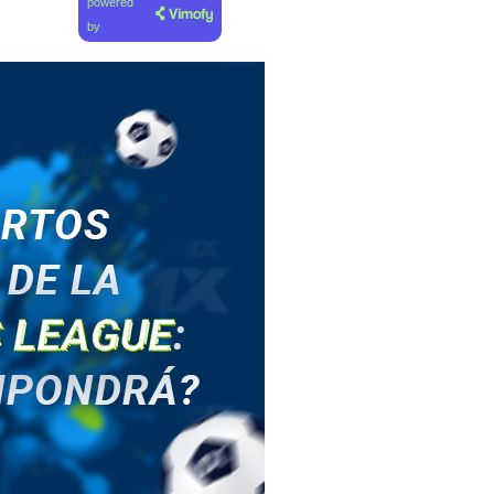
powered
by