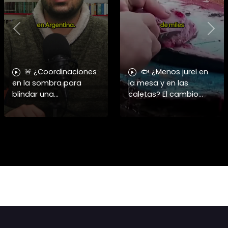
Previous
Nex
🚨 ¿Coordinaciones
🐟 ¿Menos jurel en
en la sombra para
la mesa y en las
blindar una
caletas? El cambio
candidatura
climático y El Niño
presidencial? Nuevos
alteran las aguas
chats salpican a
chilenas. 🌊🇨🇱
Andrés Chadwick. 🇨🇱
Especialistas advierten
⚖️ Mensajes
que las anomalí
incautados por la