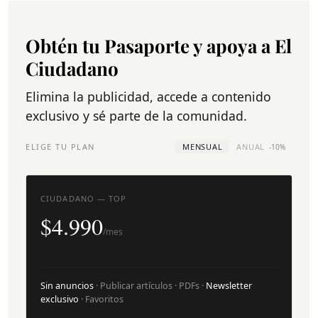
Obtén tu Pasaporte y apoya a El
Ciudadano
Elimina la publicidad, accede a contenido
exclusivo y sé parte de la comunidad.
ELIGE TU PLAN
MENSUAL
ANUAL
-10%
CIUDADANO — TOP
$4.990
/mes
Sin anuncios
· Publicar artículos · PDFs ·
Newsletter
exclusivo
· Favoritos