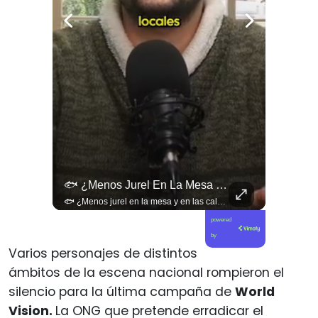
🚨 ¿Coordinaciones En La Sombra Para Blindar Una Candidatura Presidencial?
🐟 ¿Menos Jurel En La Mesa Y En Las Caletas?
🚨 ¿Coordinaciones en la sombra para blindar una candidatura presidencial? Nuevos chats salpican a Andrés Chadwick. 🇨🇱⚖️ Mensajes incautados por la Fiscalía revelan que el exministro operó junto a Luis Hermosilla para preparar a testigos clave en la causa por coimas de LAN en 2009. Las conversaciones desmienten la versión de Chadwick sobre haberse enterado del caso por la prensa, exponiendo una estrategia judicial y comunicacional para evitar que el escándalo de información privilegiada y pagos indebidos afectara la carrera de Sebastián Piñera a La Moneda. 📲💣 🎥 Revisa el desglose completo de los chats y los detalles del reportaje en elciudadano.com 🔗 (Link en la biografía). ¿Qué impacto crees que tienen estas revelaciones en la trastienda del poder político? Te leemos en los comentarios. 💬👇🏼
🐟 ¿Menos jurel en la mesa y en las caletas? El cambio climático y El Niño alteran las aguas chilenas. 🌊🇨🇱 Especialistas advierten que las anomalías térmicas en el océano están desplazando los cardúmenes de jurel hacia zonas más profundas y australes, alejándolos de la costa. El fenómeno golpea directamente el sustento de la pesca artesanal y amenaza la canasta básica familiar, al restringir la oferta de una de las fuentes de proteína más populares y accesibles del país. 📉🎣 🎥 Revisa el análisis científico completo y el impacto en las comunidades costeras en elciudadano.com 🔗 (Link en la biografía). ¿Has notado la escasez o el alza de precio del jurel en tu ciudad? Te leemos en los comentarios. 💬👇🏼
powered
by
Varios personajes de distintos
ámbitos de la escena nacional rompieron el
silencio para la última campaña de
World
Vision.
La ONG que pretende erradicar el