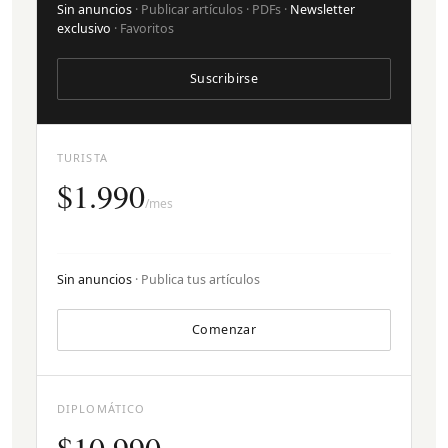
Sin anuncios
· Publicar artículos · PDFs ·
Newsletter
exclusivo
· Favoritos
Suscribirse
TURISTA
$1.990
/mes
Sin anuncios
· Publica tus artículos
Comenzar
DIPLOMÁTICO
$10.990