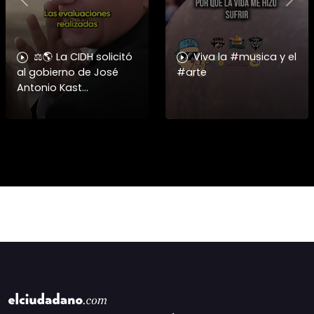
Previous
Nex
⚖️🌎 La CIDH solicitó
Viva la #musica y el
al gobierno de José
#arte
Antonio Kast
información detallada
sobre cambios
institucionales y
recortes en materia de
derechos humanos,